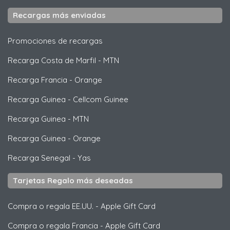
Recargas más enviadas
Promociones de recargas
Recarga Costa de Marfil
-
MTN
Recarga Francia
-
Orange
Recarga Guinea
-
Cellcom Guinee
Recarga Guinea
-
MTN
Recarga Guinea
-
Orange
Recarga Senegal
-
Yas
Tarjetas Regalo más deseadas
Compra o regala EE.UU.
-
Apple Gift Card
Compra o regala Francia
-
Apple Gift Card