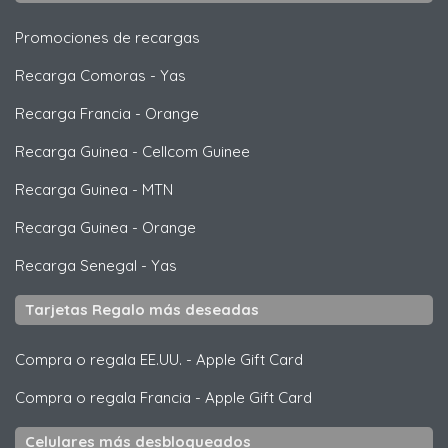
Promociones de recargas
Recarga Comoras
-
Yas
Recarga Francia
-
Orange
Recarga Guinea
-
Cellcom Guinee
Recarga Guinea
-
MTN
Recarga Guinea
-
Orange
Recarga Senegal
-
Yas
Tarjetas Regalo más deseadas
Compra o regala EE.UU.
-
Apple Gift Card
Compra o regala Francia
-
Apple Gift Card
Celulares más desbloqueados