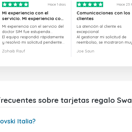
Hace 1 dias
Hace 23 
Mi experiencia con el
Comunicaciones con los
servicio. Mi experiencia con
clientes
el servicio de doctorSIM fue
Mi experiencia con el servicio del
La atención al cliente es
estupenda.
doctor SIM fue estupenda...
excepcional.
El equipo respondió rápidamente
Al gestionar mi solicitud de
y resolvió mi solicitud pendiente
reembolso, se mostraron mu
sin demora.
profesionales y rápidos en la
Zohaib Rauf
Joe Saun
En general, fue una gran decisión
gestión del proceso, y lograr
elegir al doctor SIM.
resolver mi problema.
¡Gracias!
recuentes sobre tarjetas regalo Swar
vski Italia?