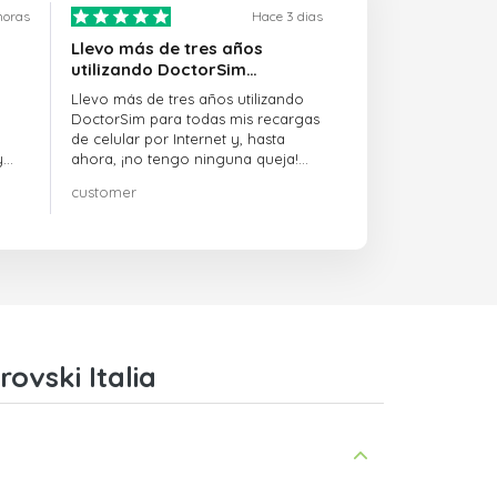
horas
Hace 3 dias
Llevo más de tres años
utilizando DoctorSim…
Llevo más de tres años utilizando
DoctorSim para todas mis recargas
de celular por Internet y, hasta
y
ahora, ¡no tengo ninguna queja!
¡¡¡Muy recomendable!!!
customer
on
ovski Italia