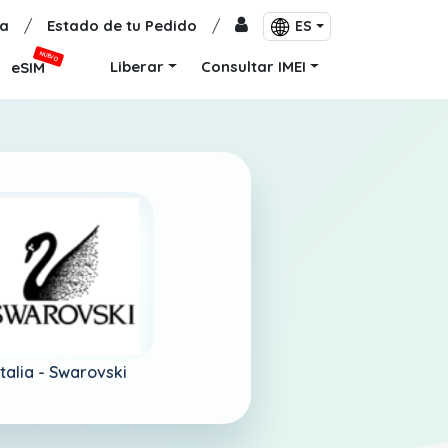
a
/
Estado de tu Pedido
/
ES
NUEVO
Liberar
Consultar IMEI
eSIM
Italia -
Swarovski