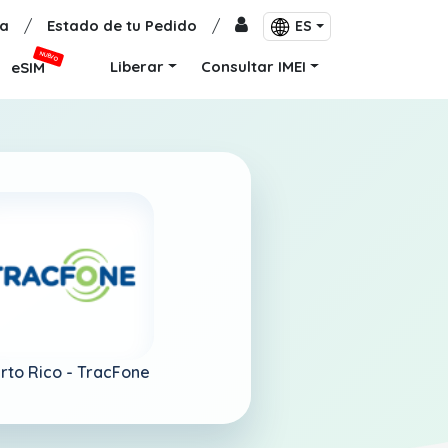
a
/
Estado de tu Pedido
/
ES
NUEVO
Liberar
Consultar IMEI
eSIM
rto Rico -
TracFone