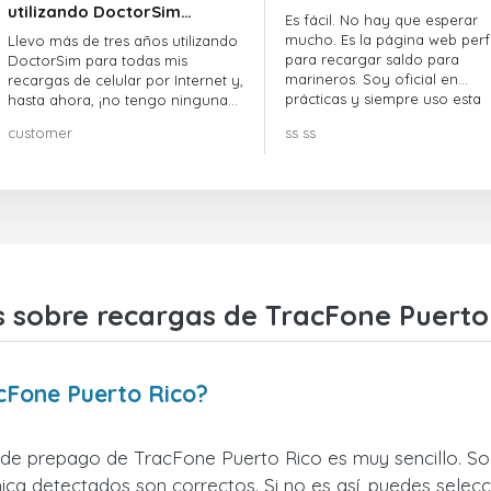
utilizando DoctorSim…
Es fácil. No hay que esperar
mucho. Es la página web perf
Llevo más de tres años utilizando
para recargar saldo para
DoctorSim para todas mis
marineros. Soy oficial en
recargas de celular por Internet y,
prácticas y siempre uso esta
hasta ahora, ¡no tengo ninguna
página web.
queja! ¡¡¡Muy recomendable!!!
customer
ss ss
 sobre recargas de TracFone Puerto
cFone Puerto Rico?
r de prepago de TracFone Puerto Rico es muy sencillo. Sol
ca detectados son correctos. Si no es así, puedes selecc