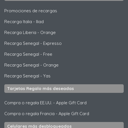
Promociones de recargas
Recarga Italia
-
Iliad
Recarga Liberia
-
Orange
Recarga Senegal
-
Expresso
Recarga Senegal
-
Free
Recarga Senegal
-
Orange
Recarga Senegal
-
Yas
Tarjetas Regalo más deseadas
Compra o regala EE.UU.
-
Apple Gift Card
Compra o regala Francia
-
Apple Gift Card
Celulares más desbloqueados