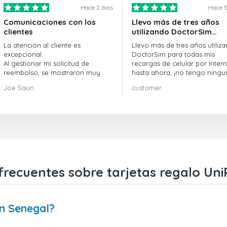
Hace 2 dias
Hace 5
Comunicaciones con los
Llevo más de tres años
clientes
utilizando DoctorSim…
La atención al cliente es
Llevo más de tres años utiliz
excepcional.
DoctorSim para todas mis
Al gestionar mi solicitud de
recargas de celular por Intern
reembolso, se mostraron muy
hasta ahora, ¡no tengo ningu
profesionales y rápidos en la
queja! ¡¡¡Muy recomendable!!!
Joe Saun
customer
gestión del proceso, y lograron
resolver mi problema.
frecuentes sobre tarjetas regalo Uni
n Senegal?