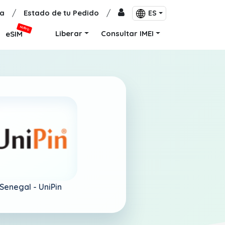
a
/
Estado de tu Pedido
/
ES
NUEVO
Liberar
Consultar IMEI
eSIM
Senegal -
UniPin