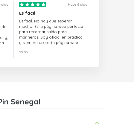
 dias
Hace 6 dias
Es fácil
Es fácil. No hay que esperar
mucho. Es la página web perfecta
ando
para recargar saldo para
marineros. Soy oficial en prácticas
et y,
y siempre uso esta página web.
na
ss ss
Pin Senegal