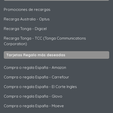
Promociones de recargas
Recarga Australia
-
Optus
Recarga Tonga
-
Digicel
Recarga Tonga
-
TCC (Tonga Communications
Corporation)
Tarjetas Regalo más deseadas
Compra o regala España
-
Amazon
Compra o regala España
-
Carrefour
Compra o regala España
-
El Corte Ingles
Compra o regala España
-
Glovo
Compra o regala España
-
Moeve