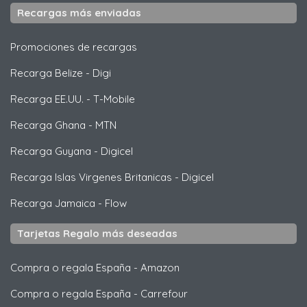
Recargas más enviadas
Promociones de recargas
Recarga Belize
-
Digi
Recarga EE.UU.
-
T-Mobile
Recarga Ghana
-
MTN
Recarga Guyana
-
Digicel
Recarga Islas Virgenes Britanicas
-
Digicel
Recarga Jamaica
-
Flow
Tarjetas Regalo más deseadas
Compra o regala España
-
Amazon
Compra o regala España
-
Carrefour