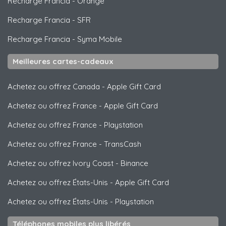
Recharge Francia
-
Orange
Recharge Francia
-
SFR
Recharge Francia
-
Syma Mobile
Meilleures cartes-cadeaux
Achetez ou offrez Canada
-
Apple Gift Card
Achetez ou offrez France
-
Apple Gift Card
Achetez ou offrez France
-
Playstation
Achetez ou offrez France
-
TransCash
Achetez ou offrez Ivory Coast
-
Binance
Achetez ou offrez États-Unis
-
Apple Gift Card
Achetez ou offrez États-Unis
-
Playstation
Téléphones mobiles plus libérés