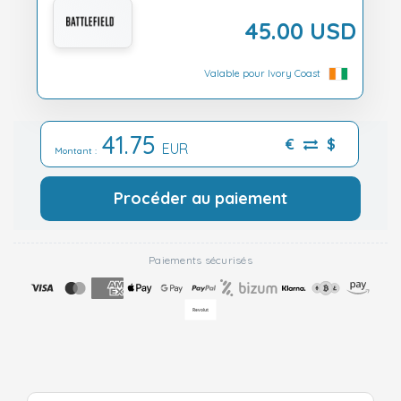
45.00 USD
Valable pour Ivory Coast
41.75
€
$
EUR
Montant :
Procéder au paiement
Paiements sécurisés