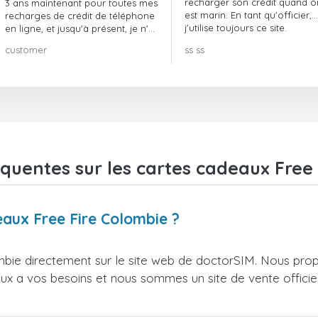
recharger son crédit quand o
3 ans maintenant pour toutes mes
est marin. En tant qu'officier,
recharges de crédit de téléphone
j'utilise toujours ce site.
en ligne, et jusqu'à présent, je n'ai
rien à redire !! Je le recommande
customer
ss ss
vivement !!!
quentes sur les cartes cadeaux Free
eaux Free Fire Colombie ?
bie directement sur le site web de doctorSIM. Nous prop
ieux a vos besoins et nous sommes un site de vente officie