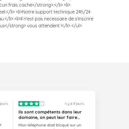
un frais cache</strong>.</li> <li>
l.</li> <li>Notre support technique 24h/24
/li> <li>Il n'est pas necessaire de s'inscrire
us</strong> vous attendent !</li> </ul>
 jours
Il y a 8 jours
Ils sont compétents dans leur
domaine, on peut leur faire
confiance et ils sont toujours
r
Mon téléphone était bloqué sur un
ponctuels