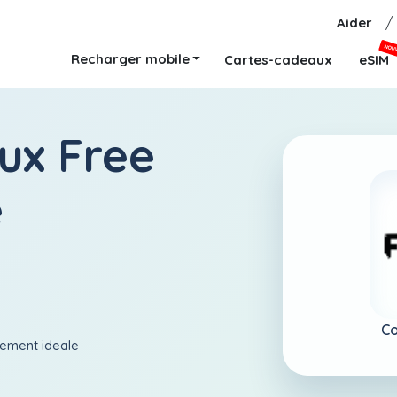
Aider
/
NOU
Recharger mobile
Cartes-cadeaux
eSIM
ux Free
e
Co
aiement ideale