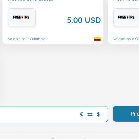
5.00 USD
Valable pour Colombie
Valable pour C
Pr
€
$