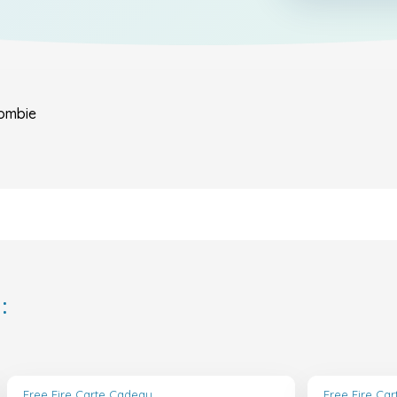
ombie
:
Free Fire Carte Cadeau
Free Fire Ca