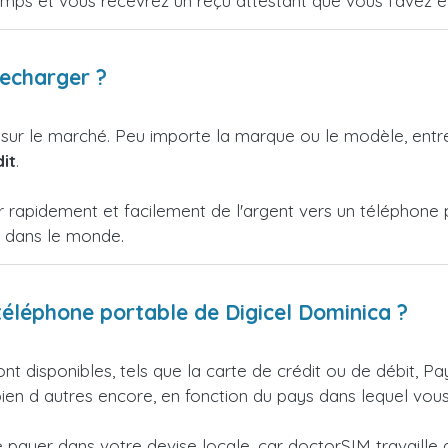
emps et vous recevrez un reçu attestant que vous l'avez e
recharger ?
 sur le marché. Peu importe la marque ou le modèle, ent
it
.
r rapidement et facilement de l'argent vers un téléphone
e dans le monde.
éléphone portable de Digicel Dominica ?
nt disponibles, tels que la carte de crédit ou de débit, Pa
en d autres encore, en fonction du pays dans lequel vous
ayer dans votre devise locale, car doctorSIM travaille av