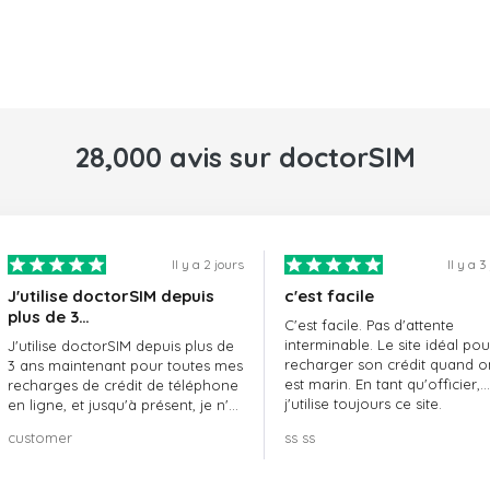
28,000 avis sur doctorSIM
Il y a 2 jours
Il y a 3
J'utilise doctorSIM depuis
c'est facile
plus de 3…
C'est facile. Pas d'attente
interminable. Le site idéal pou
J'utilise doctorSIM depuis plus de
recharger son crédit quand o
3 ans maintenant pour toutes mes
est marin. En tant qu'officier,
recharges de crédit de téléphone
j'utilise toujours ce site.
en ligne, et jusqu'à présent, je n'ai
rien à redire !! Je le recommande
customer
ss ss
vivement !!!