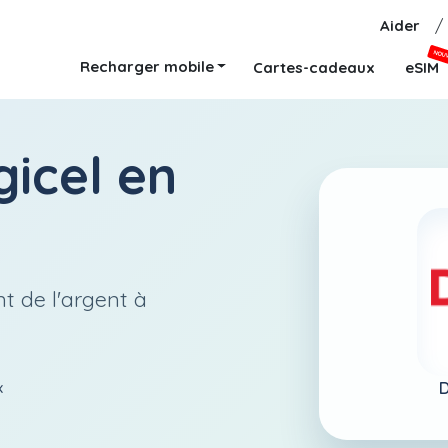
Aider
/
NOU
Recharger mobile
Cartes-cadeaux
eSIM
gicel
en
t de l'argent à
D
x