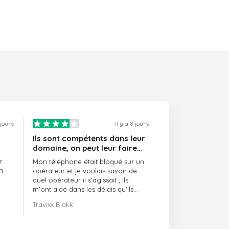
 jours
Il y a 8 jours
Ils sont compétents dans leur
domaine, on peut leur faire
confiance et ils sont toujours
r
Mon téléphone était bloqué sur un
ponctuels
n
opérateur et je voulais savoir de
quel opérateur il s'agissait ; ils
m'ont aidé dans les délais qu'ils
m'avaient indiqués.
Travixx Blakk