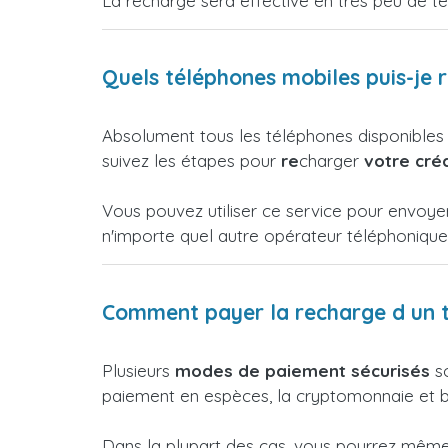
La recharge sera effective en très peu de t
Quels téléphones mobiles puis-je 
Absolument tous les téléphones disponibles
suivez les étapes pour
re
charger
votre créd
Vous pouvez utiliser ce service pour envoye
n'importe quel autre opérateur téléphoniqu
Comment payer la recharge d un t
Plusieurs
modes de paiement sécurisés
so
paiement en espèces, la cryptomonnaie et bi
Dans la plupart des cas, vous pourrez même p