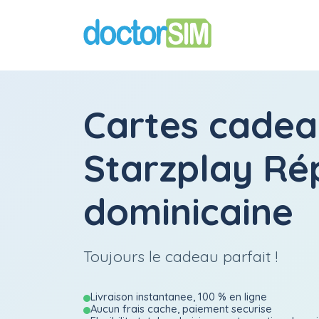
Cartes cadea
Starzplay Ré
dominicaine
Toujours le cadeau parfait !
Livraison instantanee, 100 % en ligne
Aucun frais cache, paiement securise