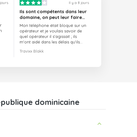
 jours
Il y a 8 jours
Ils sont compétents dans leur
domaine, on peut leur faire
confiance et ils sont toujours
r
Mon téléphone était bloqué sur un
ponctuels
n
opérateur et je voulais savoir de
quel opérateur il s'agissait ; ils
m'ont aidé dans les délais qu'ils
m'avaient indiqués.
Travixx Blakk
épublique dominicaine