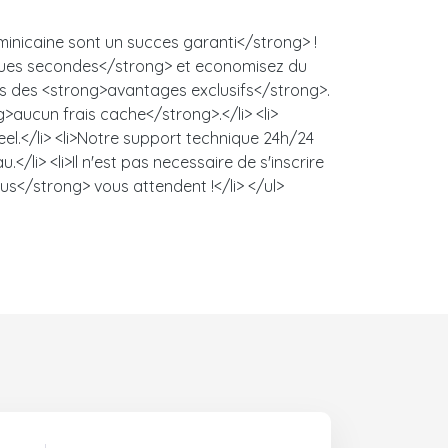
minicaine sont un succes garanti</strong> !
uelques secondes</strong> et economisez du
lus des <strong>avantages exclusifs</strong>.
g>aucun frais cache</strong>.</li> <li>
l.</li> <li>Notre support technique 24h/24
/li> <li>Il n'est pas necessaire de s'inscrire
us</strong> vous attendent !</li> </ul>