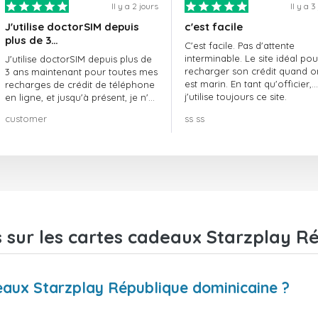
Il y a 2 jours
Il y a 3
J'utilise doctorSIM depuis
c'est facile
plus de 3…
C'est facile. Pas d'attente
interminable. Le site idéal pou
J'utilise doctorSIM depuis plus de
recharger son crédit quand o
3 ans maintenant pour toutes mes
est marin. En tant qu'officier,
recharges de crédit de téléphone
j'utilise toujours ce site.
en ligne, et jusqu'à présent, je n'ai
rien à redire !! Je le recommande
customer
ss ss
vivement !!!
 sur les cartes cadeaux Starzplay R
eaux Starzplay République dominicaine ?