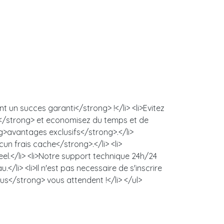
 un succes garanti</strong> !</li> <li>Evitez
s</strong> et economisez du temps et de
ng>avantages exclusifs</strong>.</li>
un frais cache</strong>.</li> <li>
l.</li> <li>Notre support technique 24h/24
/li> <li>Il n'est pas necessaire de s'inscrire
us</strong> vous attendent !</li> </ul>