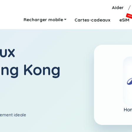
Aider
/
NOU
Recharger mobile
Cartes-cadeaux
eSIM
ux
ong Kong
Hon
aiement ideale