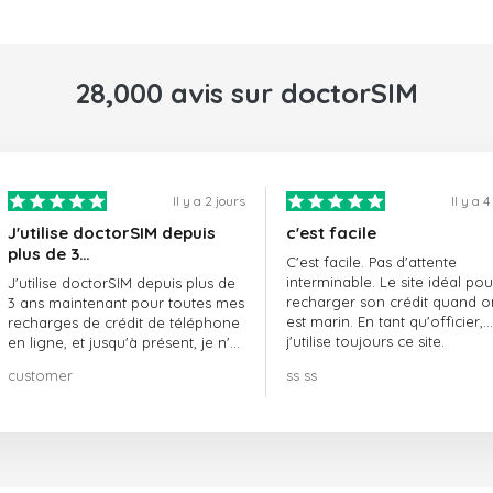
28,000 avis sur doctorSIM
Il y a 2 jours
Il y a 4
J'utilise doctorSIM depuis
c'est facile
plus de 3…
C'est facile. Pas d'attente
interminable. Le site idéal pou
J'utilise doctorSIM depuis plus de
recharger son crédit quand o
3 ans maintenant pour toutes mes
est marin. En tant qu'officier,
recharges de crédit de téléphone
j'utilise toujours ce site.
en ligne, et jusqu'à présent, je n'ai
rien à redire !! Je le recommande
customer
ss ss
vivement !!!