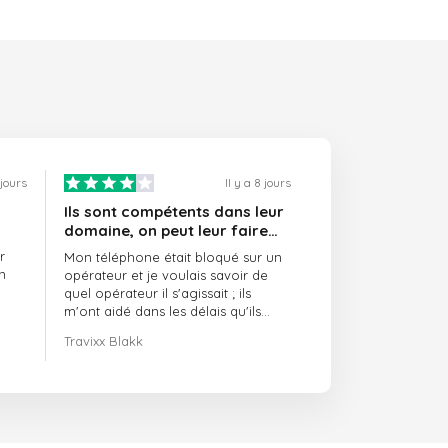
 jours
Il y a 8 jours
Ils sont compétents dans leur
domaine, on peut leur faire
confiance et ils sont toujours
r
Mon téléphone était bloqué sur un
ponctuels
n
opérateur et je voulais savoir de
quel opérateur il s'agissait ; ils
m'ont aidé dans les délais qu'ils
m'avaient indiqués.
Travixx Blakk