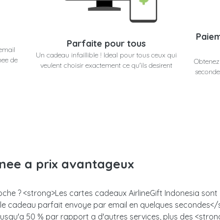
Paiem
Parfaite pour tous
email
Un cadeau infaillible ! Ideal pour tous ceux qui
nee de
Obtenez 
veulent choisir exactement ce qu'ils desirent
secondes
anee a prix avantageux
oche ? <strong>Les cartes cadeaux AirlineGift Indonesia sont u
z le cadeau parfait envoye par email en quelques secondes<
 jusqu'a 50 % par rapport a d'autres services, plus des <stro