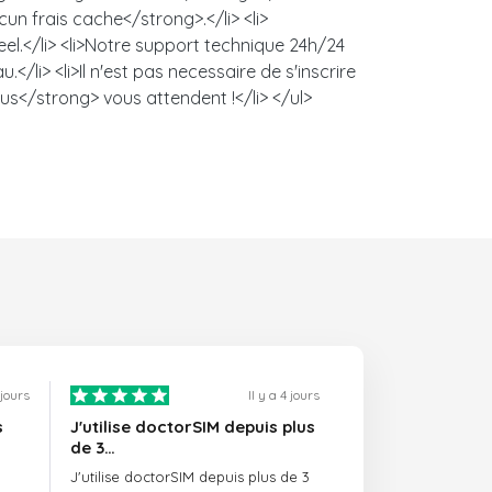
un frais cache</strong>.</li> <li>
l.</li> <li>Notre support technique 24h/24
/li> <li>Il n'est pas necessaire de s'inscrire
us</strong> vous attendent !</li> </ul>
1 jours
Il y a 4 jours
s
J'utilise doctorSIM depuis plus
de 3…
J'utilise doctorSIM depuis plus de 3