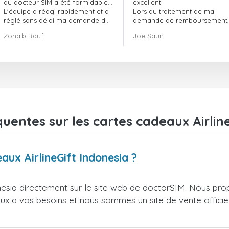
du docteur SIM a été formidable…
excellent.
L'équipe a réagi rapidement et a
Lors du traitement de ma
réglé sans délai ma demande de
demande de remboursement, 
commande en attente.
ont fait preuve de
Zohaib Rauf
Joe Saun
Dans l'ensemble, j'ai vraiment
professionnalisme et de rapidi
bien fait de choisir le docteur SIM.
et ont réussi à résoudre mon
Merci !
problème.
uentes sur les cartes cadeaux Airlin
aux AirlineGift Indonesia ?
nesia directement sur le site web de doctorSIM. Nous pro
ieux a vos besoins et nous sommes un site de vente officie