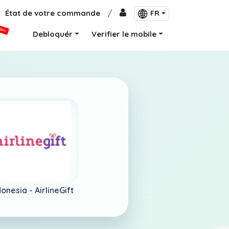
État de votre commande
/
FR
VEAU
Debloquér
Verifier le mobile
donesia -
AirlineGift