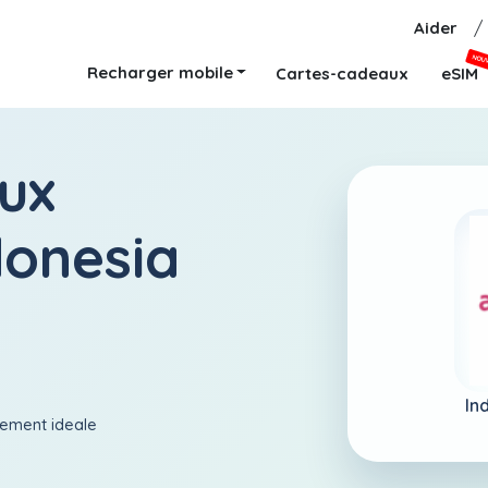
Aider
/
NOU
Recharger mobile
Cartes-cadeaux
eSIM
ux
donesia
In
aiement ideale