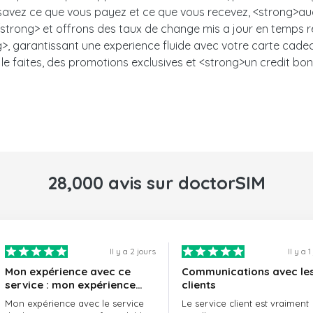
s savez ce que vous payez et ce que vous recevez, <strong>auc
trong> et offrons des taux de change mis a jour en temps ree
, garantissant une experience fluide avec votre carte cadeau.<
le faites, des promotions exclusives et <strong>un credit bon
28,000 avis sur doctorSIM
Il y a 2 jours
Il y a 
Mon expérience avec ce
Communications avec le
service : mon expérience
clients
avec le service de
Mon expérience avec le service
Le service client est vraiment
doctorSIM a été formidable.