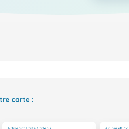
tre carte :
AirlineGift Carte Cadeau
AirlineGift C