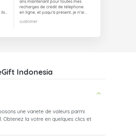
ans maintenant pour toutes mes
recharges de crédit de téléphone
ils
en ligne, et jusqu'à présent, je n'ai
rien à redire !! Je le recommande
customer
té,
vivement !!!
eGift Indonesia
posons une variete de valeurs parmi
l. Obtenez la votre en quelques clics et