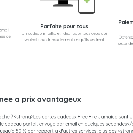
Paiem
Parfaite pour tous
email
Un cadeau infaillible ! Ideal pour tous ceux qui
nee de
Obtenez
veulent choisir exactement ce qu'ils desirent
secondes
anee a prix avantageux
roche ? <strong>Les cartes cadeaux Free Fire Jamaica sont un 
z le cadeau parfait envoye par email en quelques secondes<
 jusqu'a 50 % par rapport a d'autres services, plus des <stro