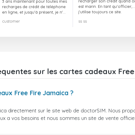
recharger son crédit quand o
3 ans maintenant pour toutes mes
est marin. En tant qu'officier,
recharges de crédit de téléphone
j'utilise toujours ce site.
en ligne, et jusqu'à présent, je n'ai
rien à redire !! Je le recommande
customer
ss ss
vivement !!!
equentes sur les cartes cadeaux Free
eaux Free Fire Jamaica ?
ca directement sur le site web de doctorSIM. Nous propo
ieux a vos besoins et nous sommes un site de vente officie