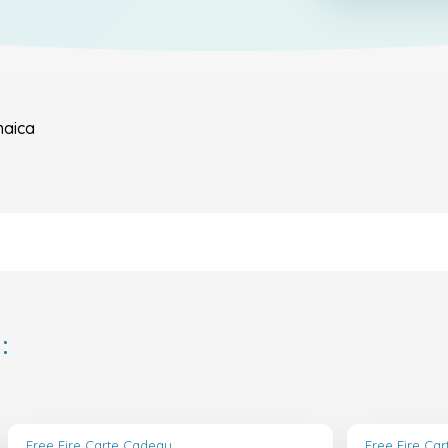
aica
:
Free Fire Carte Cadeau
Free Fire Ca