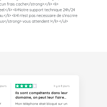
un frais cache</strong>.</li> <li>
l.</li> <li>Notre support technique 24h/24
/li> <li>Il n'est pas necessaire de s'inscrire
us</strong> vous attendent !</li> </ul>
 jours
Il y a 8 jours
Ils sont compétents dans leur
domaine, on peut leur faire
confiance et ils sont toujours
r
Mon téléphone était bloqué sur un
ponctuels