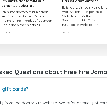
Ich nutze doctorSIM nun
Das ist ganz einfach
schon seit über 3…
Es ist ganz einfach. Keine lan
Wartezeiten – die perfekte
Ich nutze doctorSIM nun schon
Website zum Aufladen für
seit über drei Jahren für alle
Seeleute. Ich bin Offizier und
meine Online-Handyaufladungen
nutze diese Website immer.
und habe bisher nichts zu
beanstanden!! Sehr zu
customer
ss ss
empfehlen!!!
sked Questions about Free Fire Jamai
 gift cards?
ly from the doctorSIM website. We offer a variety of card 