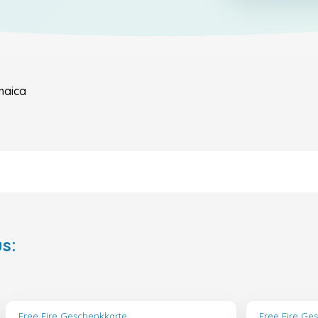
maica
s:
Free Fire Geschenkkarte
Free Fire Ge