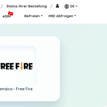
/
Status Ihrer Bestellung
/
DE
NEU
Befreien
IMEI abfragen
eSIM
amaica -
Free Fire