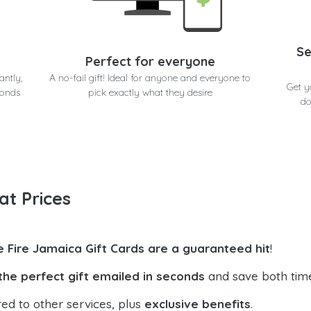
Se
Perfect for everyone
antly,
A no-fail gift! Ideal for anyone and everyone to
Get y
conds
pick exactly what they desire
do
at Prices
e Fire Jamaica Gift Cards are a guaranteed hit
!
the perfect gift emailed in seconds
and save both tim
ed to other services, plus
exclusive benefits
.