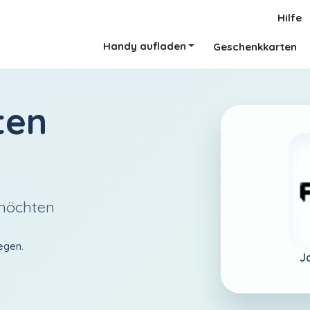
Hilfe
Handy aufladen
Geschenkkarten
ten
 möchten
egen.
J