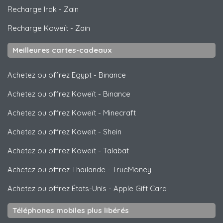
Recharge Irak
-
Zain
Recharge Koweït
-
Zain
Meilleures cartes-cadeaux
Achetez ou offrez Egypt
-
Binance
Achetez ou offrez Koweït
-
Binance
Achetez ou offrez Koweït
-
Minecraft
Achetez ou offrez Koweït
-
Shein
Achetez ou offrez Koweït
-
Talabat
Achetez ou offrez Thaïlande
-
TrueMoney
Achetez ou offrez États-Unis
-
Apple Gift Card
Téléphones mobiles plus libérés