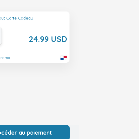
out Carte Cadeau
24.99 USD
Panama
océder au paiement