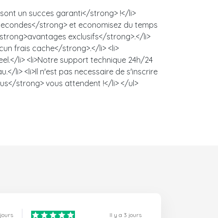
ont un succes garanti</strong> !</li>
es secondes</strong> et economisez du temps
 <strong>avantages exclusifs</strong>.</li>
un frais cache</strong>.</li> <li>
l.</li> <li>Notre support technique 24h/24
/li> <li>Il n'est pas necessaire de s'inscrire
us</strong> vous attendent !</li> </ul>
1 jours
Il y a 3 jours