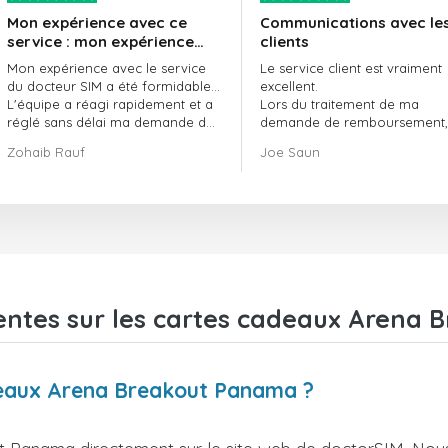
Mon expérience avec ce
Communications avec le
service : mon expérience
clients
avec le service de
Mon expérience avec le service
Le service client est vraiment
doctorSIM a été formidable.
du docteur SIM a été formidable…
excellent.
L'équipe a réagi rapidement et a
Lors du traitement de ma
réglé sans délai ma demande de
demande de remboursement, 
commande en attente.
ont fait preuve de
Zohaib Rauf
Joe Saun
Dans l'ensemble, j'ai vraiment
professionnalisme et de rapidi
bien fait de choisir le docteur SIM.
et ont réussi à résoudre mon
Merci !
problème.
entes sur les cartes cadeaux Arena
adeaux Arena Breakout Panama ?