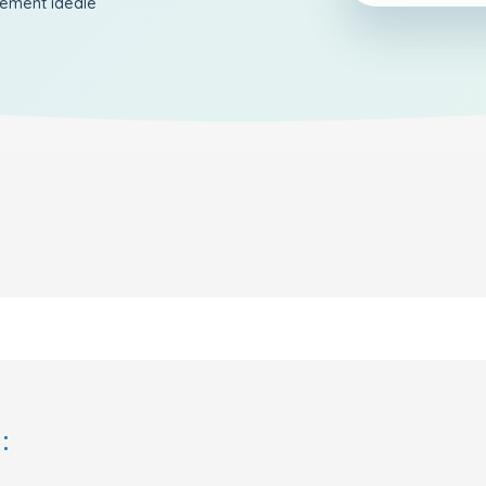
aiement ideale
: