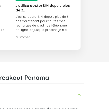
s
J'utilise doctorSIM depuis plus
de 3…
J'utilise doctorSIM depuis plus de 3
ans maintenant pour toutes mes
recharges de crédit de téléphone
ils
en ligne, et jusqu'à présent, je n'ai
rien à redire !! Je le recommande
customer
té,
vivement !!!
 Breakout Panama