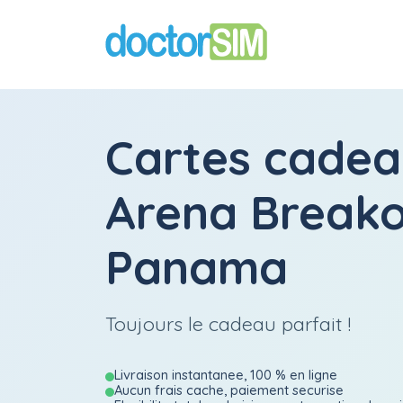
Cartes cadea
Arena Break
Panama
Toujours le cadeau parfait !
Livraison instantanee, 100 % en ligne
Aucun frais cache, paiement securise