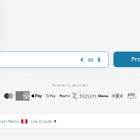
Pr
€
$
Paiements sécurisés
on en Pérou
.
Lire la suite
▼