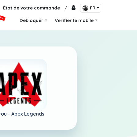
État de votre commande
/
FR
VEAU
Debloquér
Verifier le mobile
rou -
Apex Legends