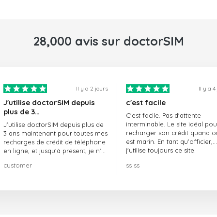
28,000 avis sur doctorSIM
Il y a 2 jours
Il y a 4
J'utilise doctorSIM depuis
c'est facile
plus de 3…
C'est facile. Pas d'attente
interminable. Le site idéal pou
J'utilise doctorSIM depuis plus de
recharger son crédit quand o
3 ans maintenant pour toutes mes
est marin. En tant qu'officier,
recharges de crédit de téléphone
j'utilise toujours ce site.
en ligne, et jusqu'à présent, je n'ai
rien à redire !! Je le recommande
customer
ss ss
vivement !!!