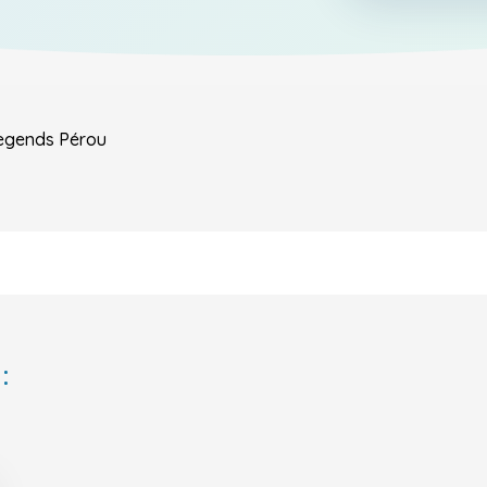
egends
Pérou
: