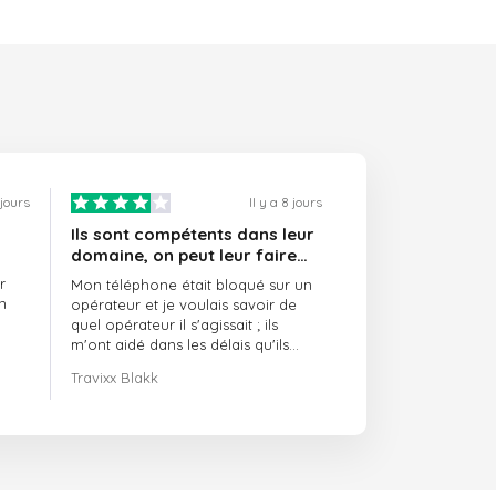
 jours
Il y a 8 jours
Ils sont compétents dans leur
domaine, on peut leur faire
confiance et ils sont toujours
r
Mon téléphone était bloqué sur un
ponctuels
n
opérateur et je voulais savoir de
quel opérateur il s'agissait ; ils
m'ont aidé dans les délais qu'ils
m'avaient indiqués.
Travixx Blakk