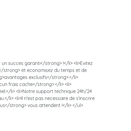
n succes garanti</strong> !</li> <li>Evitez
s</strong> et economisez du temps et de
ng>avantages exclusifs</strong>.</li>
un frais cache</strong>.</li> <li>
l.</li> <li>Notre support technique 24h/24
/li> <li>Il n'est pas necessaire de s'inscrire
us</strong> vous attendent !</li> </ul>