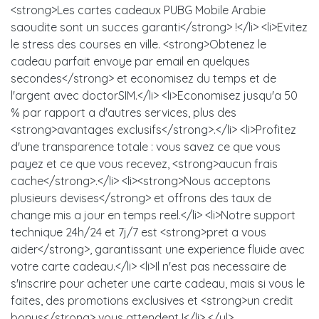
<strong>Les cartes cadeaux PUBG Mobile Arabie
saoudite sont un succes garanti</strong> !</li> <li>Evitez
le stress des courses en ville. <strong>Obtenez le
cadeau parfait envoye par email en quelques
secondes</strong> et economisez du temps et de
l'argent avec doctorSIM.</li> <li>Economisez jusqu'a 50
% par rapport a d'autres services, plus des
<strong>avantages exclusifs</strong>.</li> <li>Profitez
d'une transparence totale : vous savez ce que vous
payez et ce que vous recevez, <strong>aucun frais
cache</strong>.</li> <li><strong>Nous acceptons
plusieurs devises</strong> et offrons des taux de
change mis a jour en temps reel.</li> <li>Notre support
technique 24h/24 et 7j/7 est <strong>pret a vous
aider</strong>, garantissant une experience fluide avec
votre carte cadeau.</li> <li>Il n'est pas necessaire de
s'inscrire pour acheter une carte cadeau, mais si vous le
faites, des promotions exclusives et <strong>un credit
bonus</strong> vous attendent !</li> </ul>