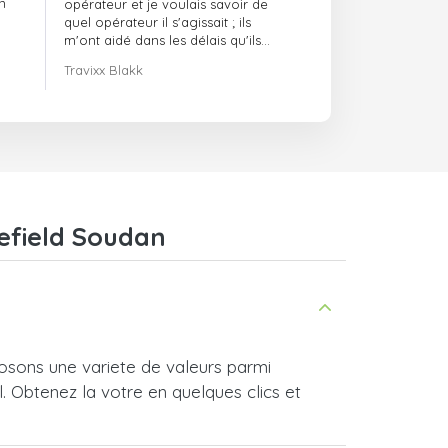
n
opérateur et je voulais savoir de
quel opérateur il s'agissait ; ils
m'ont aidé dans les délais qu'ils
m'avaient indiqués.
Travixx Blakk
lefield Soudan
osons une variete de valeurs parmi
l. Obtenez la votre en quelques clics et