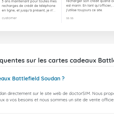
recharger son crédit quand o
3 ans maintenant pour toutes mes
est marin. En tant qu'officier,
recharges de crédit de téléphone
j'utilise toujours ce site.
en ligne, et jusqu'à présent, je n'ai
rien à redire !! Je le recommande
customer
ss ss
vivement !!!
quentes sur les cartes cadeaux Batt
eaux Battlefield Soudan ?
dan directement sur le site web de doctorSIM. Nous prop
ieux a vos besoins et nous sommes un site de vente officie