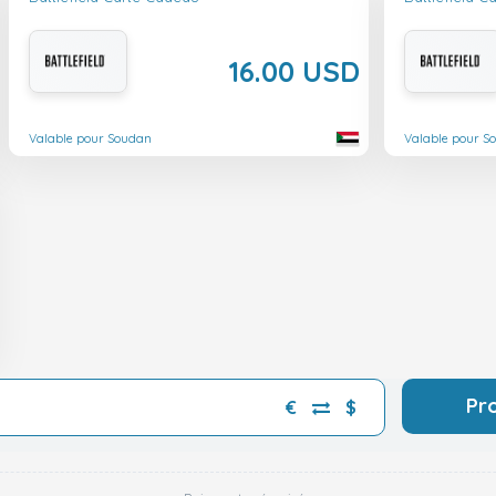
16.00 USD
Valable pour Soudan
Valable pour S
Pr
€
$