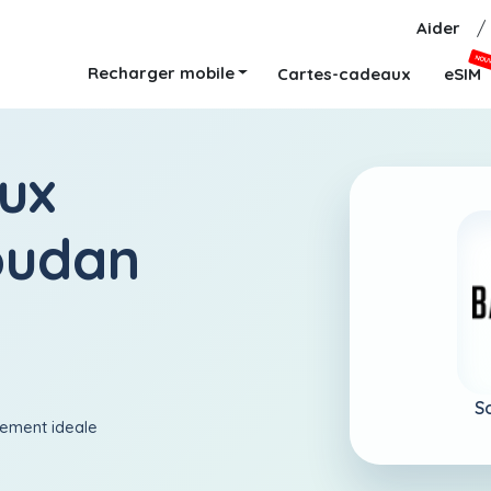
Aider
/
NOU
Recharger mobile
Cartes-cadeaux
eSIM
ux
Soudan
S
aiement ideale