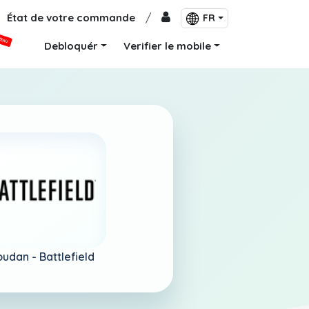
État de votre commande
/
FR
VEAU
Debloquér
Verifier le mobile
oudan -
Battlefield