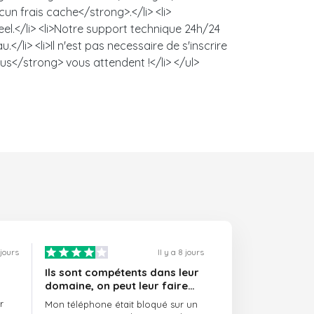
un frais cache</strong>.</li> <li>
l.</li> <li>Notre support technique 24h/24
/li> <li>Il n'est pas necessaire de s'inscrire
us</strong> vous attendent !</li> </ul>
 jours
Il y a 8 jours
Ils sont compétents dans leur
domaine, on peut leur faire
confiance et ils sont toujours
r
Mon téléphone était bloqué sur un
ponctuels