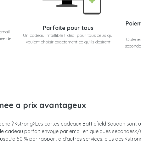
Paiem
Parfaite pour tous
email
Un cadeau infaillible ! Ideal pour tous ceux qui
nee de
Obtenez
veulent choisir exactement ce qu'ils desirent
secondes
anee a prix avantageux
roche ? <strong>Les cartes cadeaux Battlefield Soudan sont un 
z le cadeau parfait envoye par email en quelques secondes<
 jusqu'a 50 % par rapport a d'autres services, plus des <stro