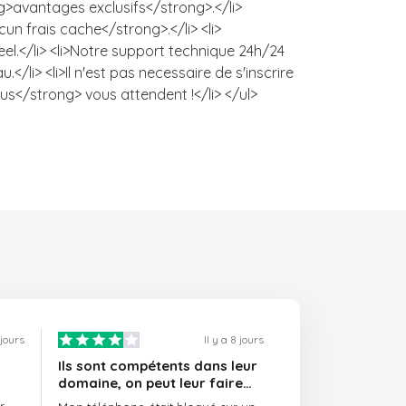
ng>avantages exclusifs</strong>.</li>
un frais cache</strong>.</li> <li>
l.</li> <li>Notre support technique 24h/24
/li> <li>Il n'est pas necessaire de s'inscrire
us</strong> vous attendent !</li> </ul>
 jours
Il y a 8 jours
Ils sont compétents dans leur
domaine, on peut leur faire
confiance et ils sont toujours