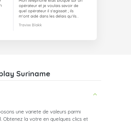
r
Mon téléphone était bloqué sur un
ponctuels
n
opérateur et je voulais savoir de
quel opérateur il s'agissait ; ils
m'ont aidé dans les délais qu'ils
m'avaient indiqués.
Travixx Blakk
zplay Suriname
osons une variete de valeurs parmi
l. Obtenez la votre en quelques clics et