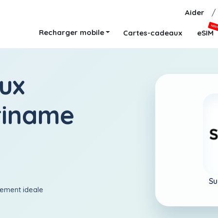
Aider
/
NOU
Recharger mobile
Cartes-cadeaux
eSIM
ux
riname
Su
aiement ideale