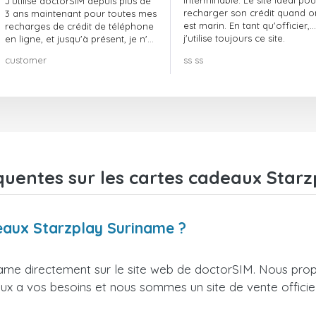
interminable. Le site idéal pou
J'utilise doctorSIM depuis plus de
recharger son crédit quand o
3 ans maintenant pour toutes mes
est marin. En tant qu'officier,
recharges de crédit de téléphone
j'utilise toujours ce site.
en ligne, et jusqu'à présent, je n'ai
rien à redire !! Je le recommande
customer
ss ss
vivement !!!
quentes sur les cartes cadeaux Star
deaux Starzplay Suriname ?
ame directement sur le site web de doctorSIM. Nous prop
ieux a vos besoins et nous sommes un site de vente officie