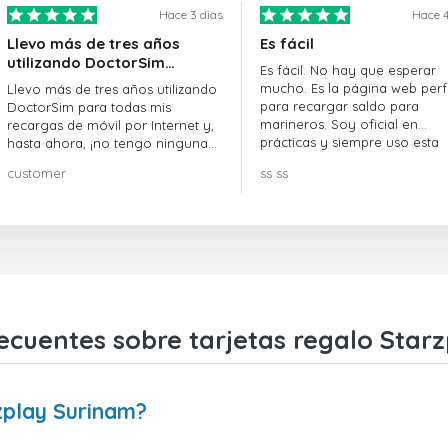
Hace 3 dias
Hace 4
Llevo más de tres años
Es fácil
utilizando DoctorSim…
Es fácil. No hay que esperar
mucho. Es la página web perf
Llevo más de tres años utilizando
para recargar saldo para
DoctorSim para todas mis
marineros. Soy oficial en
recargas de móvil por Internet y,
prácticas y siempre uso esta
hasta ahora, ¡no tengo ninguna
página web.
queja! ¡¡¡Muy recomendable!!!
customer
ss ss
ecuentes sobre tarjetas regalo Star
zplay Surinam?