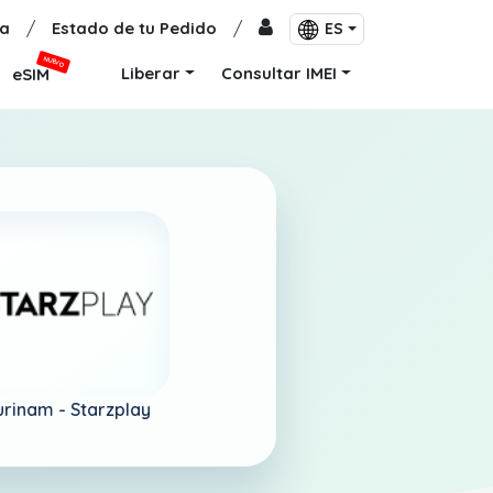
a
/
Estado de tu Pedido
/
ES
NUEVO
Liberar
Consultar IMEI
eSIM
urinam -
Starzplay