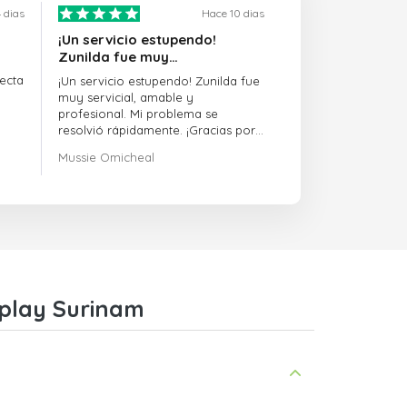
 dias
Hace 10 dias
¡Un servicio estupendo!
Zunilda fue muy…
ecta
¡Un servicio estupendo! Zunilda fue
muy servicial, amable y
profesional. Mi problema se
resolvió rápidamente. ¡Gracias por
la excelente asistencia!
Mussie Omicheal
zplay Surinam