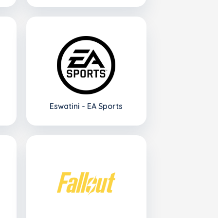
Eswatini - EA Sports