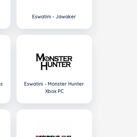
Eswatini - Jawaker
ds
Eswatini - Monster Hunter
Xbox PC