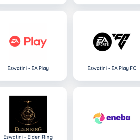
Eswatini - EA Play
Eswatini - EA Play FC
Eswatini - Elden Ring