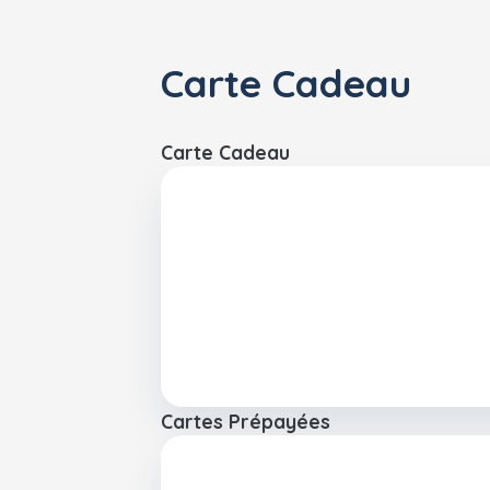
Carte Cadeau
Carte Cadeau
Cartes Prépayées