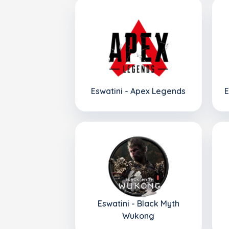
Eswatini - Apex Legends
E
Eswatini - Black Myth
Wukong