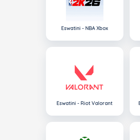
Eswatini - NBA Xbox
Eswatini - Riot Valorant