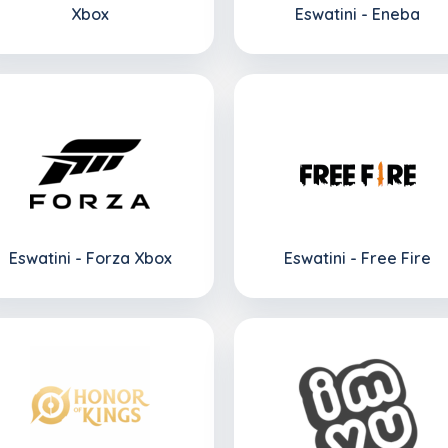
Xbox
Eswatini - Eneba
Eswatini - Forza Xbox
Eswatini - Free Fire