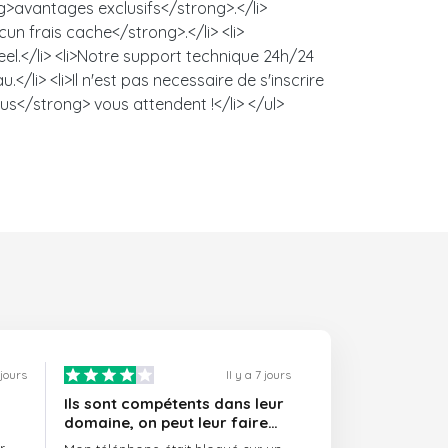
ng>avantages exclusifs</strong>.</li>
un frais cache</strong>.</li> <li>
l.</li> <li>Notre support technique 24h/24
/li> <li>Il n'est pas necessaire de s'inscrire
us</strong> vous attendent !</li> </ul>
 jours
Il y a 7 jours
Ils sont compétents dans leur
domaine, on peut leur faire
confiance et ils sont toujours