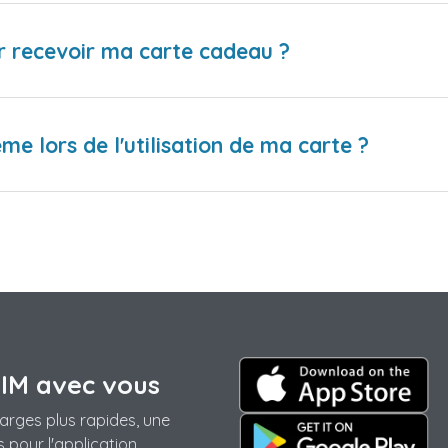
r recevoir ma carte cadeau ?
me lors de l'utilisation de ma carte ?
SIM avec vous
arges plus rapides, une
 pour l'application.