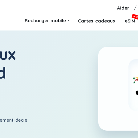
Aider
/
NOU
Recharger mobile
Cartes-cadeaux
eSIM
ux
d
aiement ideale