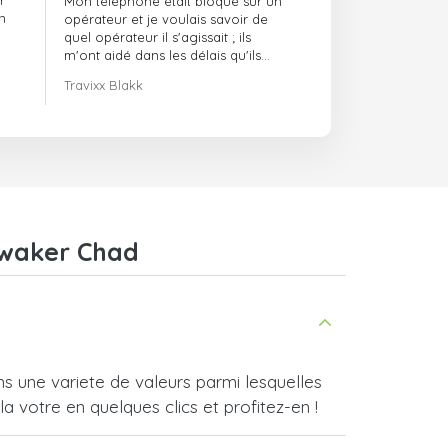
r
Mon téléphone était bloqué sur un
ponctuels
n
opérateur et je voulais savoir de
quel opérateur il s'agissait ; ils
m'ont aidé dans les délais qu'ils
m'avaient indiqués.
Travixx Blakk
awaker Chad
 une variete de valeurs parmi lesquelles
a votre en quelques clics et profitez-en !