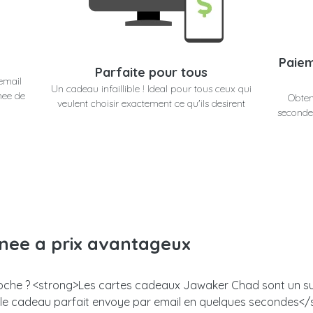
Paiem
Parfaite pour tous
email
Un cadeau infaillible ! Ideal pour tous ceux qui
nee de
Obten
veulent choisir exactement ce qu'ils desirent
secondes
anee a prix avantageux
proche ? <strong>Les cartes cadeaux Jawaker Chad sont un succ
z le cadeau parfait envoye par email en quelques secondes<