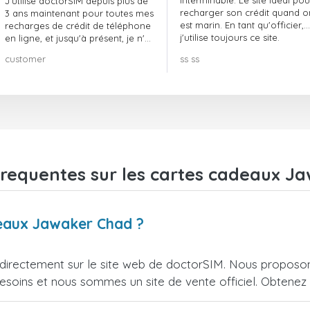
interminable. Le site idéal pou
J'utilise doctorSIM depuis plus de
recharger son crédit quand o
3 ans maintenant pour toutes mes
est marin. En tant qu'officier,
recharges de crédit de téléphone
j'utilise toujours ce site.
en ligne, et jusqu'à présent, je n'ai
rien à redire !! Je le recommande
customer
ss ss
vivement !!!
frequentes sur les cartes cadeaux J
deaux Jawaker Chad ?
rectement sur le site web de doctorSIM. Nous proposons
esoins et nous sommes un site de vente officiel. Obtenez l