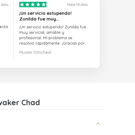
 dias
Hace 10 dias
¡Un servicio estupendo!
Zunilda fue muy…
ecta
¡Un servicio estupendo! Zunilda fue
muy servicial, amable y
profesional. Mi problema se
resolvió rápidamente. ¡Gracias por
la excelente asistencia!
Mussie Omicheal
awaker Chad