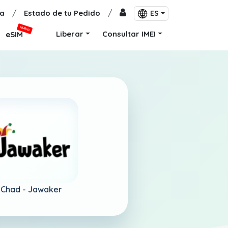
a
/
Estado de tu Pedido
/
ES
NUEVO
Liberar
Consultar IMEI
eSIM
Chad -
Jawaker