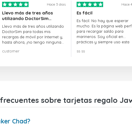
Hace 3 dias
Hace 4
Llevo más de tres años
Es fácil
utilizando DoctorSim…
Es fácil. No hay que esperar
mucho. Es la página web perf
Llevo más de tres años utilizando
para recargar saldo para
DoctorSim para todas mis
marineros. Soy oficial en
recargas de móvil por Internet y,
prácticas y siempre uso esta
hasta ahora, ¡no tengo ninguna
página web.
queja! ¡¡¡Muy recomendable!!!
customer
ss ss
frecuentes sobre tarjetas regalo J
aker Chad?