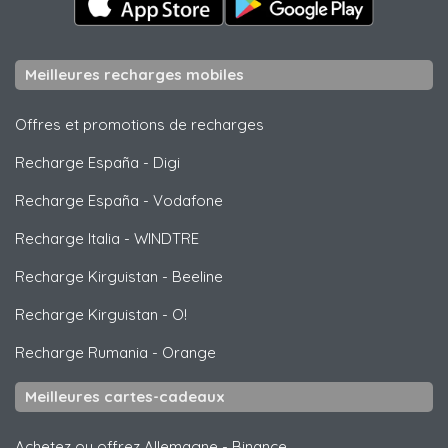
Meilleures recharges mobiles
Offres et promotions de recharges
Recharge España
-
Digi
Recharge España
-
Vodafone
Recharge Italia
-
WINDTRE
Recharge Kirguistan
-
Beeline
Recharge Kirguistan
-
O!
Recharge Rumania
-
Orange
Meilleures cartes-cadeaux
Achetez ou offrez Allemagne
-
Binance