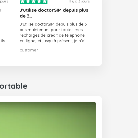
1 jours
Il y a 3 jours
s
J'utilise doctorSIM depuis plus
de 3…
J'utilise doctorSIM depuis plus de 3
ans maintenant pour toutes mes
recharges de crédit de téléphone
ils
en ligne, et jusqu'à présent, je n'ai
rien à redire !! Je le recommande
customer
té,
vivement !!!
ortable