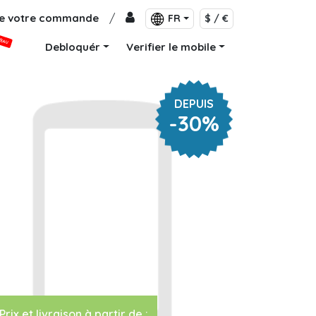
de votre commande
/
FR
$ / €
VEAU
Debloquér
Verifier le mobile
DEPUIS
-30%
Prix et livraison à partir de :