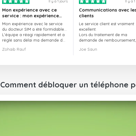
Il y a 1 jours
Il y a 
Mon expérience avec ce
Communications avec le
service : mon expérience
clients
avec le service de
Mon expérience avec le service
Le service client est vraiment
doctorSIM a été formidable.
du docteur SIM a été formidable…
excellent.
L'équipe a réagi rapidement et a
Lors du traitement de ma
réglé sans délai ma demande de
demande de remboursement, 
commande en attente.
ont fait preuve de
Zohaib Rauf
Joe Saun
Dans l'ensemble, j'ai vraiment
professionnalisme et de rapidi
bien fait de choisir le docteur SIM.
et ont réussi à résoudre mon
Merci !
problème.
: Comment débloquer un téléphone p