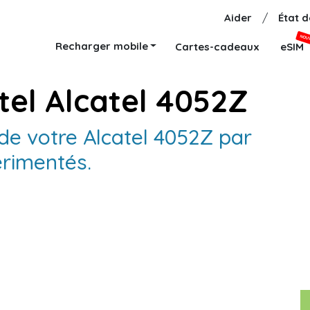
Aider
/
État 
NOU
Recharger mobile
Cartes-cadeaux
eSIM
tel Alcatel 4052Z
 de votre Alcatel 4052Z par
érimentés.