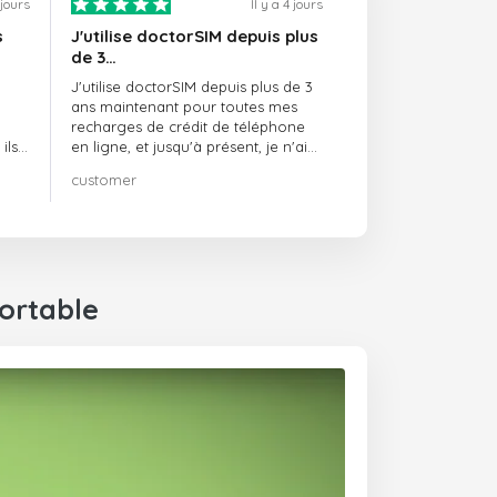
1 jours
Il y a 4 jours
s
J'utilise doctorSIM depuis plus
de 3…
J'utilise doctorSIM depuis plus de 3
ans maintenant pour toutes mes
recharges de crédit de téléphone
ils
en ligne, et jusqu'à présent, je n'ai
rien à redire !! Je le recommande
customer
té,
vivement !!!
ortable