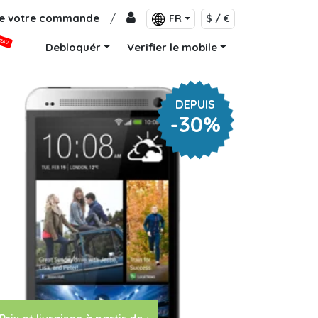
de votre commande
/
FR
$ / €
VEAU
Debloquér
Verifier le mobile
DEPUIS
-30%