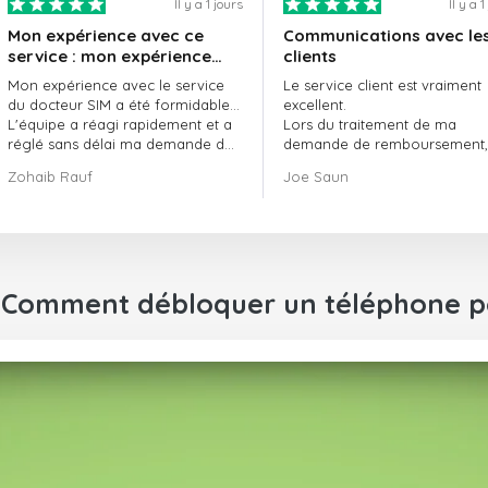
Il y a 1 jours
Il y a 
Mon expérience avec ce
Communications avec le
service : mon expérience
clients
avec le service de
Mon expérience avec le service
Le service client est vraiment
doctorSIM a été formidable.
du docteur SIM a été formidable…
excellent.
L'équipe a réagi rapidement et a
Lors du traitement de ma
réglé sans délai ma demande de
demande de remboursement, 
commande en attente.
ont fait preuve de
Zohaib Rauf
Joe Saun
Dans l'ensemble, j'ai vraiment
professionnalisme et de rapidi
bien fait de choisir le docteur SIM.
et ont réussi à résoudre mon
Merci !
problème.
: Comment débloquer un téléphone p