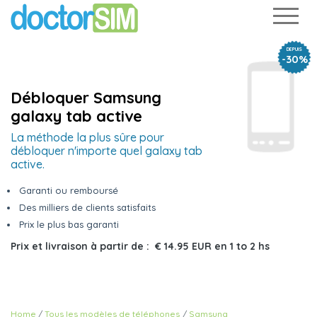
DEPUIS
-30%
Débloquer Samsung
galaxy tab active
La méthode la plus sûre pour
débloquer n'importe quel galaxy tab
active.
Garanti ou remboursé
Des milliers de clients satisfaits
Prix le plus bas garanti
Prix et livraison à partir de :
€ 14.95 EUR
en
1 to 2 hs
Home
Tous les modèles de téléphones
Samsung