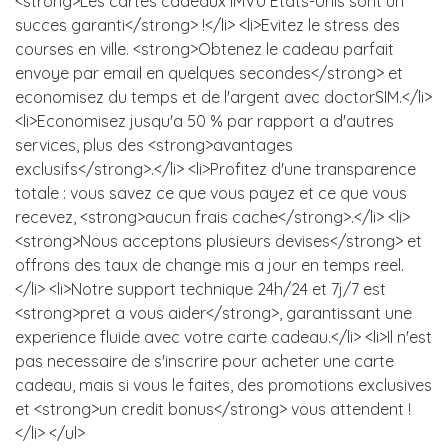
<strong>Les cartes cadeaux IMVU États-Unis sont un
succes garanti</strong> !</li> <li>Evitez le stress des
courses en ville. <strong>Obtenez le cadeau parfait
envoye par email en quelques secondes</strong> et
economisez du temps et de l'argent avec doctorSIM.</li>
<li>Economisez jusqu'a 50 % par rapport a d'autres
services, plus des <strong>avantages
exclusifs</strong>.</li> <li>Profitez d'une transparence
totale : vous savez ce que vous payez et ce que vous
recevez, <strong>aucun frais cache</strong>.</li> <li>
<strong>Nous acceptons plusieurs devises</strong> et
offrons des taux de change mis a jour en temps reel.
</li> <li>Notre support technique 24h/24 et 7j/7 est
<strong>pret a vous aider</strong>, garantissant une
experience fluide avec votre carte cadeau.</li> <li>Il n'est
pas necessaire de s'inscrire pour acheter une carte
cadeau, mais si vous le faites, des promotions exclusives
et <strong>un credit bonus</strong> vous attendent !
</li> </ul>