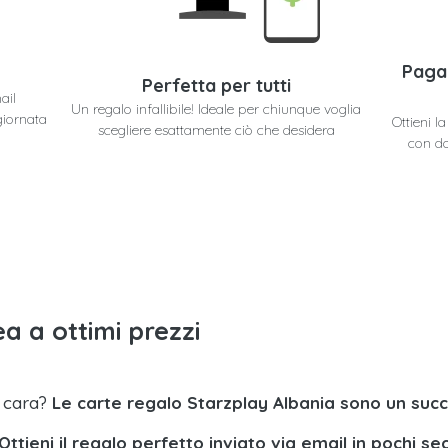
Paga
Perfetta per tutti
ail
Un regalo infallibile! Ideale per chiunque voglia
giornata
Ottieni l
scegliere esattamente ciò che desidera
con do
a a ottimi prezzi
a cara?
Le carte regalo Starzplay Albania sono un suc
Ottieni il regalo perfetto inviato via email in pochi se