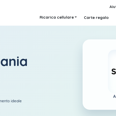
Aiu
Ricarica cellulare
Carte regalo
bania
A
amento ideale