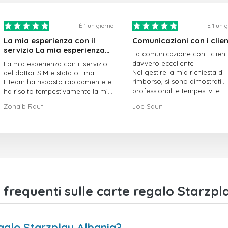
È 1 un giorno
È 1 un 
La mia esperienza con il
Comunicazioni con i clien
servizio La mia esperienza
La comunicazione con i client
con il servizio offerto da
davvero eccellente
La mia esperienza con il servizio
doctorSIM è stata ottima.
Nel gestire la mia richiesta di
del dottor SIM è stata ottima...
rimborso, si sono dimostrati
Il team ha risposto rapidamente e
professionali e tempestivi e
ha risolto tempestivamente la mia
hanno risolto il mio problema
richiesta di ordine in sospeso.
Zohaib Rauf
Joe Saun
Nel complesso, sono davvero
contento di aver scelto il dottor
SIM.
Grazie!
requenti sulle carte regalo Starzpl
galo Starzplay Albania?