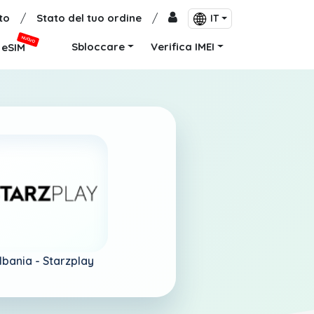
to
/
Stato del tuo ordine
/
IT
NUOVO
Sbloccare
Verifica IMEI
eSIM
lbania -
Starzplay