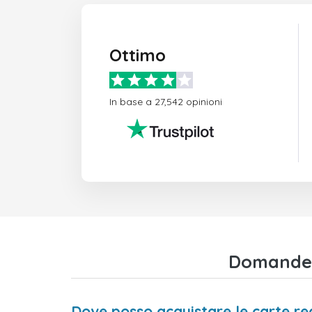
Ottimo
In base a 27,542 opinioni
Domande f
Dove posso acquistare le carte re