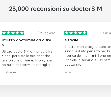
28,000 recensioni su doctorSIM
È 2 un giorno
È 4 un 
Utilizzo doctorSIM da oltre
è facile
3…
È facile. Non bisogna aspetta
lungo: è il sito perfetto per la
Utilizzo doctorSIM ormai da oltre
ricarica dei marittimi. Sono un
3 anni per tutte le mie ricariche
ufficiale in servizio e uso se
telefoniche online e, finora, non
questo sito.
ho nulla da ridire!! Lo consiglio
vivamente!!!
customer
ss ss