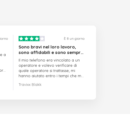
giorno
È 8 un giorno
Sono bravi nel loro lavoro,
sono affidabili e sono sempre
re a
puntuali
Il mio telefono era vincolato a un
operatore e volevo verificare di
mpre
quale operatore si trattasse; mi
hanno aiutato entro i tempi che mi
avevano indicato
Travixx Blakk