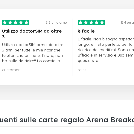
È 3 un giorno
È 4 un 
Utilizzo doctorSIM da oltre
è facile
3…
È facile. Non bisogna aspetta
lungo: è il sito perfetto per la
Utilizzo doctorSIM ormai da oltre
ricarica dei marittimi. Sono un
3 anni per tutte le mie ricariche
ufficiale in servizio e uso se
telefoniche online e, finora, non
questo sito.
ho nulla da ridire!! Lo consiglio
vivamente!!!
customer
ss ss
enti sulle carte regalo Arena Break