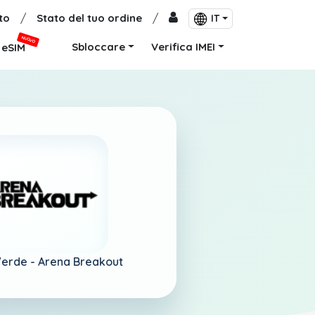
to
/
Stato del tuo ordine
/
IT
NUOVO
Sbloccare
Verifica IMEI
eSIM
Verde -
Arena Breakout