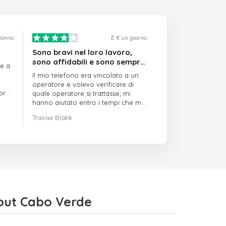
giorno
È 8 un giorno
Sono bravi nel loro lavoro,
sono affidabili e sono sempre
re a
puntuali
Il mio telefono era vincolato a un
operatore e volevo verificare di
mpre
quale operatore si trattasse; mi
hanno aiutato entro i tempi che mi
avevano indicato
Travixx Blakk
out Cabo Verde