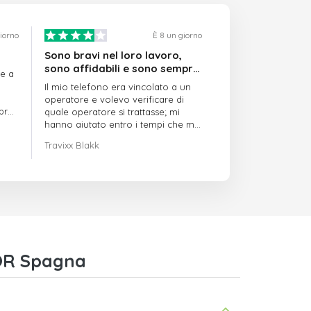
giorno
È 8 un giorno
Sono bravi nel loro lavoro,
sono affidabili e sono sempre
re a
puntuali
Il mio telefono era vincolato a un
operatore e volevo verificare di
mpre
quale operatore si trattasse; mi
hanno aiutato entro i tempi che mi
avevano indicato
Travixx Blakk
COR Spagna