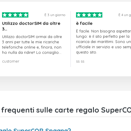
È 3 un giorno
È 4 un 
Utilizzo doctorSIM da oltre
è facile
3…
È facile. Non bisogna aspetta
lungo: è il sito perfetto per la
Utilizzo doctorSIM ormai da oltre
ricarica dei marittimi. Sono un
3 anni per tutte le mie ricariche
ufficiale in servizio e uso se
telefoniche online e, finora, non
questo sito.
ho nulla da ridire!! Lo consiglio
vivamente!!!
customer
ss ss
requenti sulle carte regalo Super
regalo SuperCOR Spagna?