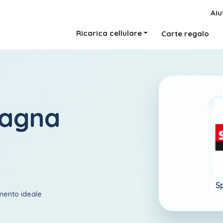
Aiu
Ricarica cellulare
Carte regalo
pagna
S
amento ideale