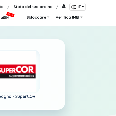
to
/
Stato del tuo ordine
/
IT
NUOVO
Sbloccare
Verifica IMEI
eSIM
pagna -
SuperCOR