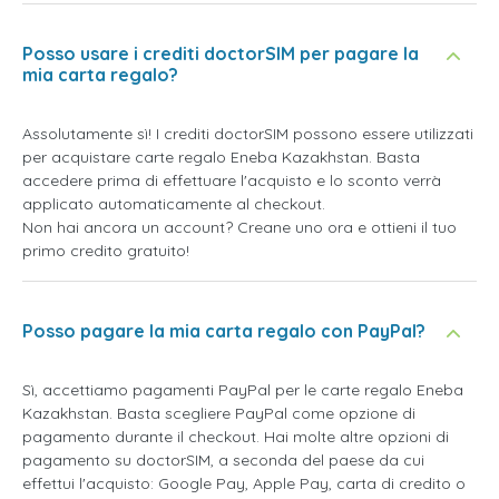
Posso usare i crediti doctorSIM per pagare la
mia carta regalo?
Assolutamente sì! I crediti doctorSIM possono essere utilizzati
per acquistare carte regalo Eneba Kazakhstan. Basta
accedere prima di effettuare l'acquisto e lo sconto verrà
applicato automaticamente al checkout.
Non hai ancora un account? Creane uno ora e ottieni il tuo
primo credito gratuito!
Posso pagare la mia carta regalo con PayPal?
Sì, accettiamo pagamenti PayPal per le carte regalo Eneba
Kazakhstan. Basta scegliere PayPal come opzione di
pagamento durante il checkout. Hai molte altre opzioni di
pagamento su doctorSIM, a seconda del paese da cui
effettui l'acquisto: Google Pay, Apple Pay, carta di credito o