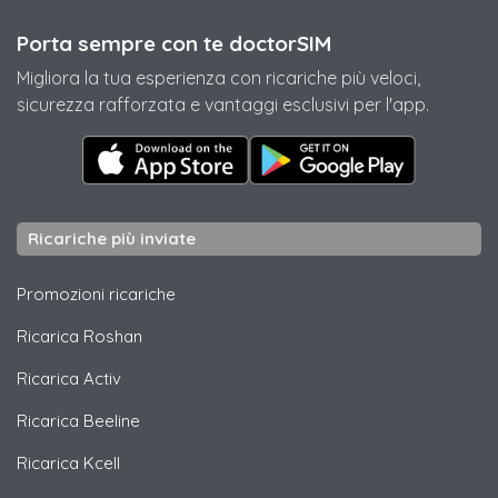
Porta sempre con te doctorSIM
Migliora la tua esperienza con ricariche più veloci,
sicurezza rafforzata e vantaggi esclusivi per l'app.
Ricariche più inviate
Promozioni ricariche
Ricarica
Roshan
Ricarica
Activ
Ricarica
Beeline
Ricarica
Kcell