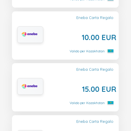
Eneba Carta Regalo
10.00 EUR
Valido per Kazakhstan
Eneba Carta Regalo
15.00 EUR
Valido per Kazakhstan
Eneba Carta Regalo