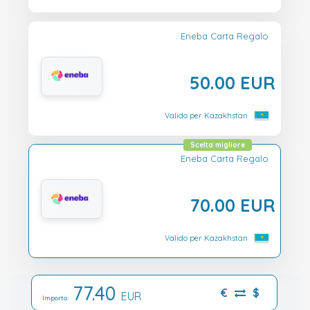
Eneba Carta Regalo
50.00 EUR
Valido per Kazakhstan
Scelta migliore
Eneba Carta Regalo
70.00 EUR
Valido per Kazakhstan
77.40
€
$
EUR
Importo: