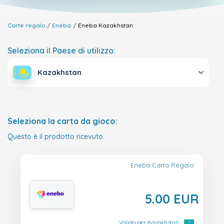
Carte regalo
Eneba
Eneba
Kazakhstan
Seleziona il Paese di utilizzo:
Kazakhstan
Seleziona la carta da gioco:
Questo è il prodotto ricevuto.
Eneba Carta Regalo
5.00 EUR
Valido per Kazakhstan