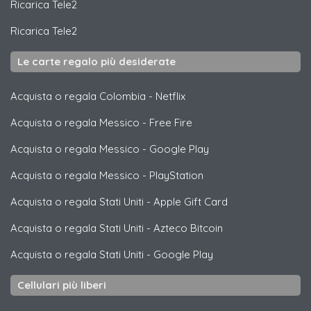
Ricarica
Tele2
Ricarica
Tele2
Le carte regalo più desiderate
Acquista o regala Colombia
-
Netflix
Acquista o regala Messico
-
Free Fire
Acquista o regala Messico
-
Google Play
Acquista o regala Messico
-
PlayStation
Acquista o regala Stati Uniti
-
Apple Gift Card
Acquista o regala Stati Uniti
-
Azteco Bitcoin
Acquista o regala Stati Uniti
-
Google Play
Cellulari più liberi