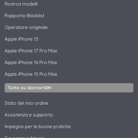
Ricerca modelli
Rapporto Blacklist
Operatore originale
Apple
iPhone 13
Apple
iPhone 17 Pro Max
Apple
iPhone 16 Pro Max
Apple
iPhone 15 Pro Max
Tutto su doctorSIM
Stato del mio ordine
Assistenza e supporto
Impegno per le buone pratiche