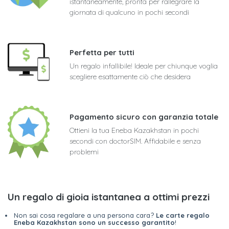
istantaneamente, pronta per rallegrare la
giornata di qualcuno in pochi secondi
Perfetta per tutti
Un regalo infallibile! Ideale per chiunque voglia
scegliere esattamente ciò che desidera
Pagamento sicuro con garanzia totale
Ottieni la tua Eneba Kazakhstan in pochi
secondi con doctorSIM. Affidabile e senza
problemi
Un regalo di gioia istantanea a ottimi prezzi
Non sai cosa regalare a una persona cara?
Le carte regalo
Eneba Kazakhstan sono un successo garantito
!