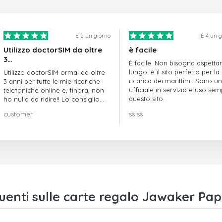
È 2 un giorno
È 4 un 
Utilizzo doctorSIM da oltre
è facile
3…
È facile. Non bisogna aspetta
lungo: è il sito perfetto per la
Utilizzo doctorSIM ormai da oltre
ricarica dei marittimi. Sono un
3 anni per tutte le mie ricariche
ufficiale in servizio e uso se
telefoniche online e, finora, non
questo sito.
ho nulla da ridire!! Lo consiglio
vivamente!!!
customer
ss ss
enti sulle carte regalo Jawaker Pa