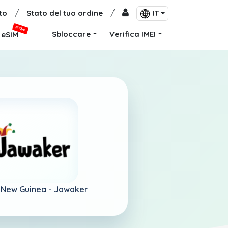
to
/
Stato del tuo ordine
/
IT
NUOVO
Sbloccare
Verifica IMEI
eSIM
 New Guinea -
Jawaker