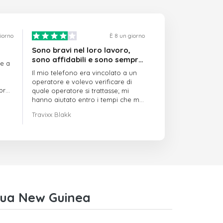
giorno
È 8 un giorno
Sono bravi nel loro lavoro,
sono affidabili e sono sempre
re a
puntuali
Il mio telefono era vincolato a un
operatore e volevo verificare di
mpre
quale operatore si trattasse; mi
hanno aiutato entro i tempi che mi
avevano indicato
Travixx Blakk
pua New Guinea