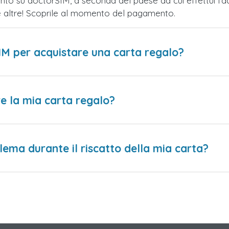
nto su doctorSIM, a seconda del paese da cui effettui l'a
te altre! Scoprile al momento del pagamento.
IM per acquistare una carta regalo?
e la mia carta regalo?
lema durante il riscatto della mia carta?