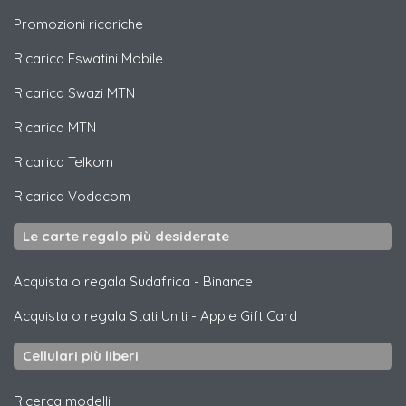
Promozioni ricariche
Ricarica
Eswatini Mobile
Ricarica
Swazi MTN
Ricarica
MTN
Ricarica
Telkom
Ricarica
Vodacom
Le carte regalo più desiderate
Acquista o regala Sudafrica
-
Binance
Acquista o regala Stati Uniti
-
Apple Gift Card
Cellulari più liberi
Ricerca modelli