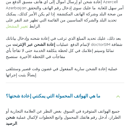
إعادة شحن أو إرسال أموال إلى أي هاتف مسبق الدفع من Azercell
Azerbaijan أمر سهل للغاية. ما عليك سوى إدخال رقم الهاتف والتحقق
من صحة البلد وشركة الهاتف المكتشفة. إذا لم يكن الأمر كذلك، يمكنك
تحديد البلد والشركة المناسبين من القائمة التي تظهر عند النقر على
.
الرابط
تغيير المشغل
بعد ذلك، عليك تحديد المبلغ الذي ترغب في إعادة شحنه وإدخال بياناتك
لإتمام الدفع. عمليات
إعادة الشحن عبر الإنترنت
من doctorSIM شفافة
تمامًا وسيتم إعلامك في كل لحظة بتكلفة الخدمة حتى لا تفاجأ بأي
مفاجآت في اللحظة الأخيرة. ستصبح
عملية إعادة الشحن سارية المفعول في غضون وقت قصير وستتلقى
إيصالًا يثبت إجرائها.
ما هي الهواتف المحمولة التي يمكنني إعادة شحنها؟
جميع الهواتف المتوفرة في السوق. بغض النظر عن العلامة التجارية أو
الطراز، أدخل رقم هاتفك المحمول واتبع الخطوات لإكمال عملية
شحن
.
الرصيد