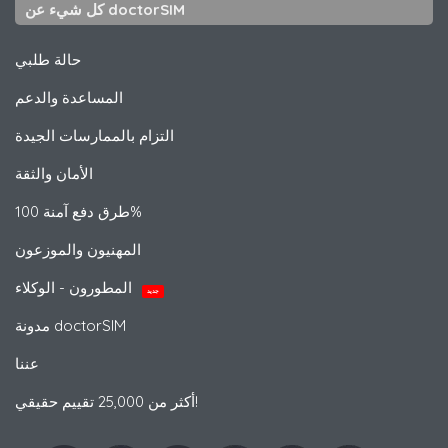
كل شيء عن doctorSIM
حالة طلبي
المساعدة والدعم
التزام بالممارسات الجيدة
الأمان والثقة
طرق دفع آمنة 100%
المهنيون والموزعون
المطورون - الوكلاء
جديد
مدونة doctorSIM
عننا
أكثر من 25,000 تقييم حقيقي!