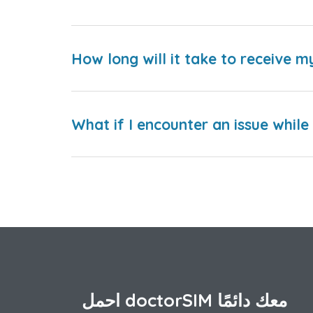
How long will it take to receive m
What if I encounter an issue whil
احمل doctorSIM معك دائمًا