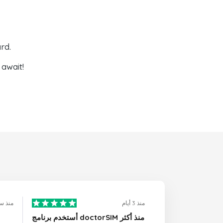
rd.
await!
منذ 3 أيام
منذ س
أستخدم برنامج doctorSIM منذ أكثر