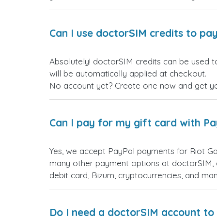
Can I use doctorSIM credits to pay
Absolutely! do أفغانستان gift cards. Just log in before making your purchase, and the discount
will be automatically applied at checkout.
No account yet? Create one now and get your
Can I pay for my gift card with P
Yes, we accept PayPal payments أفغانستان gift cards. Simply choose PayPal as your payment option during checkout. You have
many other payment options at doctorSIM, d
debit card, Bizum, cryptocurrencies, and m
Do I need a doctorSIM account to 