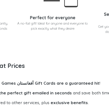
Se
Perfect for everyone
antly,
A no-fail gift! Ideal for anyone and everyone to
 in seconds at
conds
pick exactly what they desire
do
at Prices
!
Riot Games أفغانستان Gift Cards are a guaranteed hit
the perfect gift emailed in seconds
and save both tim
ed to other services, plus
exclusive benefits
.