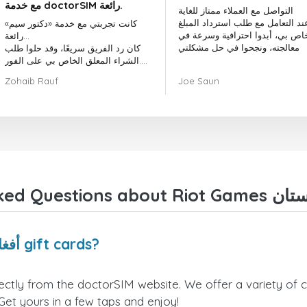
مع خدمة doctorSIM رائعة.
التواصل مع العملاء ممتاز للغاية
ند التعامل مع طلب استرداد المبلغ
كانت تجربتي مع خدمة «دكتور سيم»
خاص بي، أبدوا احترافية وسرعة في
رائعة...
معالجته، ونجحوا في حل مشكلتي
كان رد الفريق سريعًا، وقد حلوا طلب
الشراء المعلق الخاص بي على الفور.
بشكل عام، كان اختيار «دكتور سيم»
Zohaib Rauf
Joe Saun
قرارًا رائعًا.
شكرًا لكم!
Where can I buy Riot Games أفغانستان gift cards?
 Get yours in a few taps and enjoy!