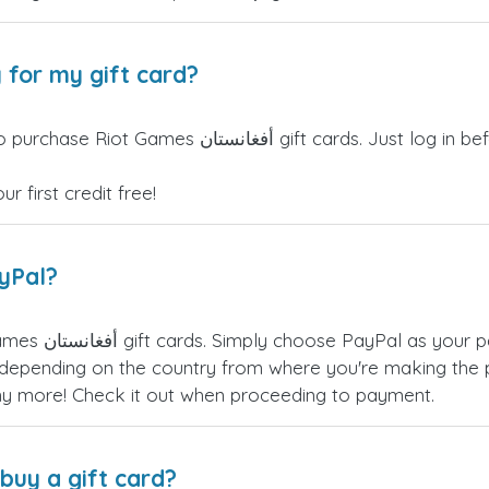
 for my gift card?
ctorSIM credits can be used to purchase Riot Games
 first credit free!
ayPal?
 for Riot Games
epending on the country from where you're making the p
any more! Check it out when proceeding to payment.
buy a gift card?