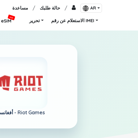
/
حالة طلبك
/
مساعدة
AR
جديد
الاستعلام عن رقم IMEI
تحرير
eSIM
Riot Games
أفغانستان -