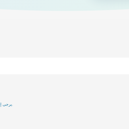
يرجى إدخال بريدك الإلكتروني وسنقوم بإعلامك عند إعادة تنشيطه.