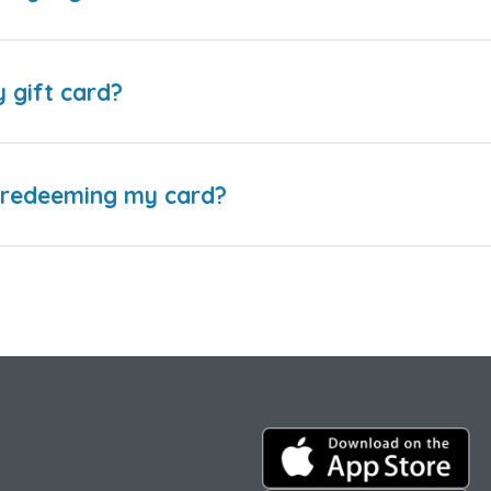
y gift card?
e redeeming my card?