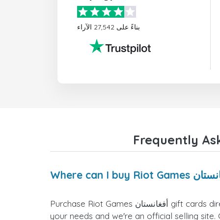
بناءً على 27,542 الآراء
Purchase Riot Games أفغانستان gift cards directly from the doctorSIM website. We offer a variety of card values for you to select the one that fits
your needs and we're an official selling site.