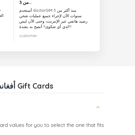
من 3…
ع
أستخدم doctorSIM منذ أكثر من 3
ال
سنوات الآن لإجراء جميع عمليات شحن
رصيد هاتفي عبر الإنترنت، وحتى الآن ليس
لدي أي شكوى!! أنصح به بشدة!!!
customer
Frequently Asked Questions about Riot Games أفغانستان Gift Cards