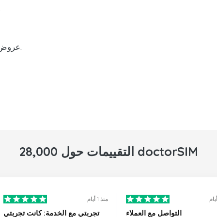
إعادة شحن رصي
عروض ترويجية ومزايا على عمليات إعادة الشحن.
28,000 التقييمات حول doctorSIM
منذ 1 أيام
التواصل مع العملاء
تجربتي مع الخدمة: كانت تجربتي