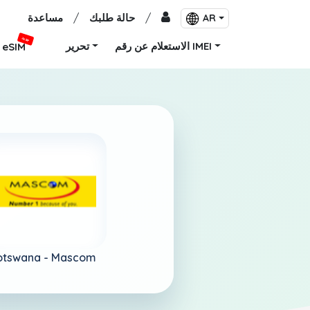
/
حالة طلبك
/
مساعدة
AR
جديد
الاستعلام عن رقم IMEI
تحرير
eSIM
otswana -
Mascom