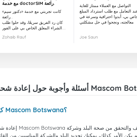
مع خدمة doctorSIM رائعة.
التواصل مع العملاء ممتاز للغاية
ند التعامل مع طلب استرداد المبلغ
كانت تجربتي مع خدمة «دكتور سيم»
خاص بي، أبدوا احترافية وسرعة في
رائعة...
معالجته، ونجحوا في حل مشكلتي
كان رد الفريق سريعًا، وقد حلوا طلب
الشراء المعلق الخاص بي على الفور.
بشكل عام، كان اختيار «دكتور سيم»
Zohaib Rauf
Joe Saun
قرارًا رائعًا.
شكرًا لكم!
 إعادة شحن رصيد Mascom Botswana
كيف يمكنني إعادة شحن هاتفي من شركة Mascom Botswana؟
إعادة شحن أو إرسال أ
م يكن الأمر كذلك، يمكنك تحديد البلد والشركة المناسبين من القا