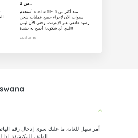
من 3…
ع
أستخدم doctorSIM منذ أكثر من 3
ال
سنوات الآن لإجراء جميع عمليات شحن
رصيد هاتفي عبر الإنترنت، وحتى الآن ليس
لدي أي شكوى!! أنصح به بشدة!!!
customer
أسئلة وأجوبة حول
.
الهاتف المكتشفة. إذا ل