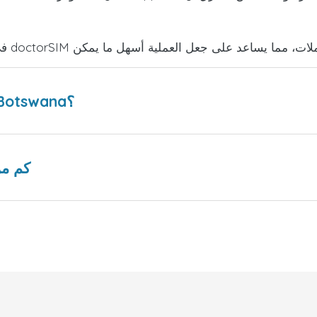
هل هناك عروض ترويجية من Mascom Botswana؟
كم من