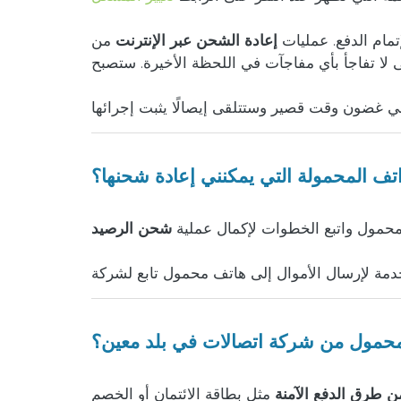
تمام الدفع. عمليات
إعادة الشحن عبر الإنترنت
من doctorSIM شفافة تمامًا وسيتم إعلامك
لا تفاجأ بأي مفاجآت في اللحظة الأخيرة. ستصبح
اتف المحمولة التي يمكنني إعادة شحنها؟
لمحمول واتبع الخطوات لإكمال عملية
شحن الرصيد
حمول من شركة اتصالات في بلد معين؟
ن طرق الدفع الآمنة
مثل بطاقة الائتمان أو الخصم، PayPal، Apple Pay، التحويل المصرفي، الدفع النقدي، العملة المشفرة والعديد من الطرق