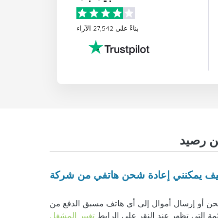
بناءً على 27,542 الآراء
موال إلى أي هاتف مسبق الدفع من Mascom Botswana أمر سهل للغاية. ما عليك سوى إدخال رقم الهاتف والتحقق من صحة البلد وشركة
ئمة التي تظهر عند النقر على الرابط
تغيير المشغل