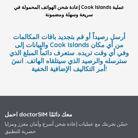
إعادة شحن الهواتف المحمولة في Cook Islands عملية
سريعة وسهلة ومضمونة
أرسل رصيداً أو قم بتجديد باقات المكالمات
والبيانات إلى Cook Islands من أي مكان
وفي أي وقت تريده. ستعرف دائماً المبلغ الذي
سترسله والرصيد الذي سيتلقاه الهاتف. انسَ
أمر التكاليف الإضافية الخفية!
احمل doctorSIM معك دائمًا
حسّن تجربتك مع عمليات إعادة شحن أسرع وأمان معزز ومزايا
حصرية للتطبيق.