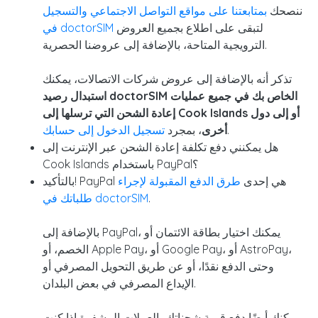
ننصحك
بمتابعتنا على مواقع التواصل
الاجتماعي
والتسجيل
لتبقى على اطلاع بجميع العروض
في doctorSIM
الترويجية المتاحة، بالإضافة إلى عروضنا الحصرية.
تذكر أنه بالإضافة إلى عروض شركات الاتصالات، يمكنك
استبدال رصيد doctorSIM الخاص بك في جميع عمليات
إعادة الشحن التي ترسلها إلى Cook Islands أو إلى دول
.
أخرى
، بمجرد
تسجيل الدخول إلى حسابك
هل يمكنني دفع تكلفة إعادة الشحن عبر الإنترنت إلى
Cook Islands باستخدام PayPal؟
بالتأكيد! PayPal هي إحدى
طرق الدفع المقبولة لإجراء
.
طلباتك في doctorSIM
بالإضافة إلى PayPal، يمكنك اختيار بطاقة الائتمان أو
الخصم، أو Apple Pay، أو Google Pay، أو AstroPay،
وحتى الدفع نقدًا، أو عن طريق التحويل المصرفي أو
الإيداع المصرفي في بعض البلدان.
يمكنك أيضًا دفع قيمة شحناتك بالعملات المشفرة إذا كنت