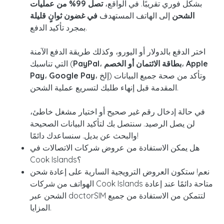
بشكل فوري تقريبًا. في الواقع،
تصل 99% من عمليات
الشحن
إلى الهاتف المستهدف
في غضون ثوانٍ قليلة
بمجرد تأكيد الدفع.
اختر الدفع بالدولار أو اليورو، وكذلك طريقة الدفع الآمنة
Apple
،
بطاقة الائتمان أو الخصم
،
PayPal
التي تناسبك (
، إلخ) وتأكد من صحة جميع البيانات
Google Pay
،
Pay
المقدمة قبل إنهاء طلبك لتسريع عملية الشحن.
في حالة إدخال رقم غير صحيح أو اختيار مشغل خاطئ،
لن يصل الرصيد. سنتصل بك لتأكيد البيانات الصحيحة
والبحث عن بديل. سنساعدك دائمًا!
هل يمكن الاستفادة من عروض شركات الاتصالات في
Cook Islands؟
نعم! ستكون العروض الترويجية السارية على إعادة شحن
الهواتف من شركات Cook Islands متاحة دائمًا عند إعادة
الشحن عبر doctorSIM لتتمكن من الاستفادة من جميع
المزايا.