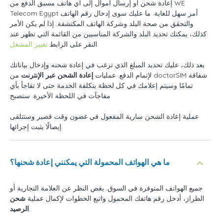
إعادة شحن أو إرسال أموال إلى أي هاتف مسبق الدفع من WE
Telecom Egypt أمر سهل للغاية. ما عليك سوى إدخال رقم الهاتف
والتحقق من صحة البلد وشركة الهاتف المكتشفة. إذا لم يكن الأمر
كذلك، يمكنك تحديد البلد والشركة المناسبين من القائمة التي تظهر عند
.
النقر على الرابط
تغيير المشغل
بعد ذلك، عليك تحديد المبلغ الذي ترغب في إعادة شحنه وإدخال بياناتك
لإتمام الدفع. عمليات
إعادة الشحن عبر الإنترنت
من doctorSIM شفافة
تمامًا وسيتم إعلامك في كل لحظة بتكلفة الخدمة حتى لا تفاجأ بأي
مفاجآت في اللحظة الأخيرة. ستصبح
عملية إعادة الشحن سارية المفعول في غضون وقت قصير وستتلقى
إيصالًا يثبت إجرائها.
ما هي الهواتف المحمولة التي يمكنني إعادة شحنها؟
جميع الهواتف المتوفرة في السوق. بغض النظر عن العلامة التجارية أو
الطراز، أدخل رقم هاتفك المحمول واتبع الخطوات لإكمال عملية
شحن
.
الرصيد