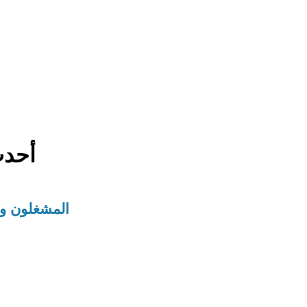
أحدث
المشغلون وا