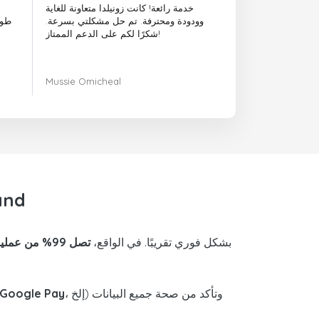
خدمة رائعة! كانت زونيلدا متعاونة للغاية
وودودة ومحترفة. تم حل مشكلتي بسرعة.
طوي
شكرًا لكم على الدعم الممتاز!
Mussie Omicheal
الأسئلة الشا
تصل عمليات الشحن عبر الإنترنت إلى Greenland بشكل فوري تقريبًا. في الواقع،
تصل 99% من عمليات الشحن
، إلخ) وتأكد من صحة جميع البيانات
Google Pay