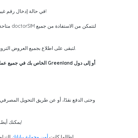
في حالة إدخال رقم غير صحيح أو اختيار مشغل خاطئ، لن يصل الرصيد. سنتصل بك لتأكيد البيانات الصحيحة والبحث عن بديل. سنساعدك دائمًا!
لتبقى على اطلاع بجميع العروض الترويجية المتاحة، بالإضافة إلى عروضنا الحصرية.
!
يمكنك أيضً
جميع طرق الدفع لدينا آمنة بنسبة 100%، أيًا كانت الطريقة التي تختارها. في doctorSIM، لطالما كانت
أمن وحماية بياناتك
التزامن