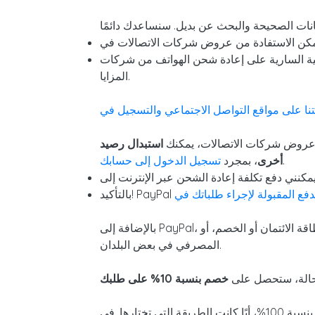
ف من شركات Greenland متاحة دائمًا عند إعادة الشحن عبر doctorSIM لتتمكن من الاستفادة من جميع
المزايا.
تنا على مواقع التواصل
الاجتماعي
ى عروض شركات الاتصالات، يمكنك
استبدال رصيد doctorSIM الخاص بك في جميع عمليات إعادة الشحن التي ترسلها إلى Greenland أو إلى دول
.
أخرى
، بمجرد
تسجيل الدخول إلى حسابك
بالإضافة إلى PayPal، يمكنك اختيار بطاقة الائتمان أو الخصم، أو Apple Pay، أو Google Pay، أو AstroPay، وحتى الدفع نقدًا، أو عن طريق التحويل المصرفي أو الإيداع
المصرفي في بعض البلدان.
لحالة، ستحصل على
خصم
بنسبة 10% على طلبك