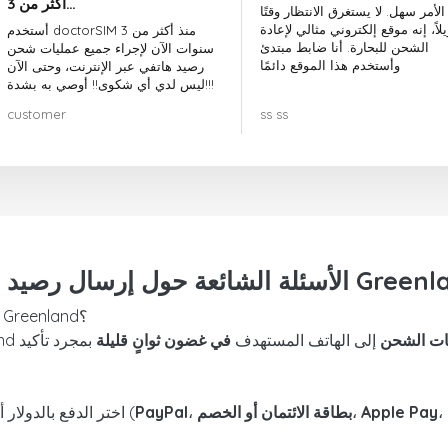
أكثر من 3…
الأمر سهل. لا يستغرق الانتظار وقتًا
لاً، إنه موقع إلكتروني مثالي لإعادة
أستخدم doctorSIM منذ أكثر من 3
الشحن للبحارة. أنا ضابط مبتدئ
سنوات الآن لإجراء جميع عمليات شحن
وأستخدم هذا الموقع دائمًا
رصيد هاتفي عبر الإنترنت، وحتى الآن
ليس لدي أي شكوى!! أوصي به بشدة!!!
customer
ss ss
ئعة حول إرسال رصيد إلى Greenland
كم من الوقت يستغرق وصول رصيد الشحن إلى Greenland؟
إلى الهاتف المستهدف
في غضون ثوانٍ قليلة
بمجرد تأكيد
،
Apple Pay
،
بطاقة الائتمان أو الخصم
،
PayPal
اختر الدفع بالدولار أو اليورو، وكذلك طريقة الدفع الآمنة التي تناسبك (