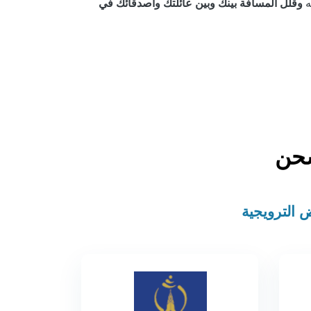
ه
شحن
 الترويجية