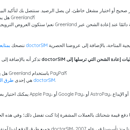
هل يمكن الاستفادة من عروض شركات الاتصالات في Greenland؟
نعم! ستكون العروض الترويجية السارية على إعادة شحن الهوات
والتسجيل في doctorSIM
ننصحك
بمتابع
تذكر أنه بالإضافة إل
هل يمكنني دفع تكلفة إعادة الشحن عبر الإنترنت إلى Greenland باستخدام PayPal؟
.
طرق الدفع المقبولة لإجراء طلباتك في doctorSIM
بالتأكيد! PayPal هي إحدى
ا دفع قيمة شحناتك بالعملات المشفرة إذا كنت تفضل ذلك؛ وفي هذه ا
ا منذ تأسيسنا في عام 2007