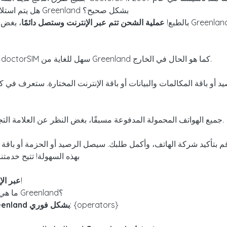
هل يتم استلام عمليات إعادة الشحن المرسلة من الخارج إلى Greenland بشكل صحيح؟
بالطبع!
عملية الشحن تتم عبر الإنترنت وستصل دائمًا
، بغض النظر عن
شحن رصيد الهاتف المحمول المدفوع مسبقًا مع doctorSIM سهل للغاية من Greenland كما هو الحال في الخارج.
 أو باقة المكالمات والبيانات أو باقة الإنترنت المختارة. ستعرف في
جميع الهواتف المحمولة المدفوعة مسبقًا، بغض النظر عن العلامة التجارية أو الطراز أو المشغل أو البلد الذي توجد فيه.
م بتأكيد شركة الهاتف، وأكمل طلبك. سيصل الرصيد أو الحزمة أو باقة ا
بهذه السهولة! تتيح خدمتن
!
عبر الإ
ما هي شركات الاتصالات التي يمكن شحن رصيدها في Greenland؟
: {operators}
شحن رصيد الهواتف التابعة لشركات Greenland بشكل فوري