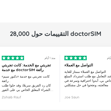
28,000 التقييمات حول doctorSIM
منذ 1 أيام
التواصل مع العملاء
تجربتي مع الخدمة: كانت تجربتي
مع خدمة doctorSIM رائعة.
التواصل مع العملاء ممتاز للغاية
ند التعامل مع طلب استرداد المبلغ
كانت تجربتي مع خدمة «دكتور سيم»
خاص بي، أبدوا احترافية وسرعة في
رائعة...
معالجته، ونجحوا في حل مشكلتي
كان رد الفريق سريعًا، وقد حلوا طلب
الشراء المعلق الخاص بي على الفور.
بشكل عام، كان اختيار «دكتور سيم»
Zohaib Rauf
Joe Saun
قرارًا رائعًا.
شكرًا لكم!