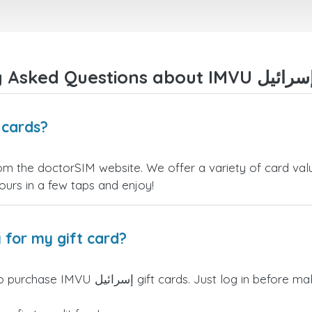
Where can I buy IMVU إسر
yours in a few taps and enjoy!
 for my gift card?
rSIM credits can be used to purchase IMVU