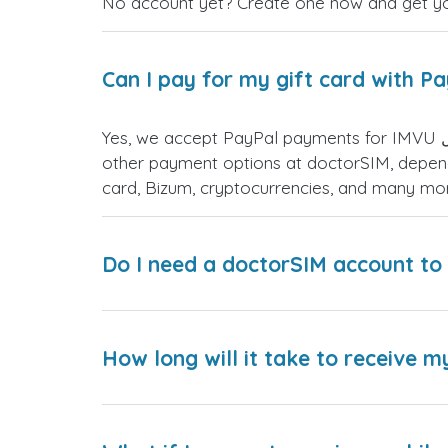
No account yet? Create one now and get your
Can I pay for my gift card with P
Yes, we accept PayPal payments for IMVU إسرائيل gift cards. Simply choose PayPal as your payment option during checkout. You have many
other payment options at doctorSIM, depend
card, Bizum, cryptocurrencies, and many mo
Do I need a doctorSIM account to 
How long will it take to receive m