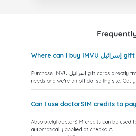
ائيل gift cards?
Purchase IMVU إسرائيل gift cards directly from the doctorSIM website. We offer a variety of card values for you to select the one that fits your
needs and we're an official selling site. Get 
Can I use doctorSIM credits to pay
Absolutely! docto إسرائيل gift cards. Just log in before making your purchase, and the discount will be
automatically applied at checkout.