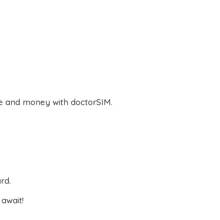
e and money with doctorSIM.
rd.
await!