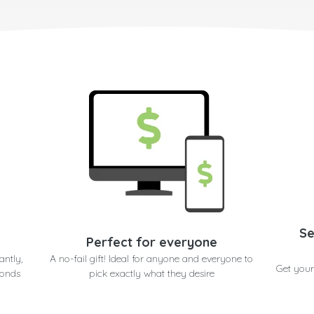
Se
Perfect for everyone
antly,
A no-fail gift! Ideal for anyone and everyone to
ل in seconds at doctorSIM.
conds
pick exactly what they desire