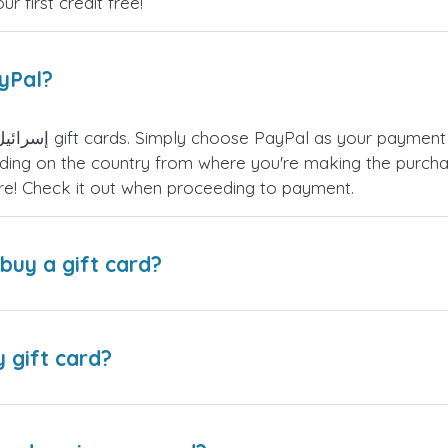
 first credit free!
ayPal?
ing on the country from where you're making the purchas
re! Check it out when proceeding to payment.
buy a gift card?
y gift card?