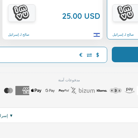
25.00 USD
صالح لـ إسرائيل
صالح لـ إسرائيل
€
$
مدفوعات آمنة
▼
اقرأ المزيد
: only for use in