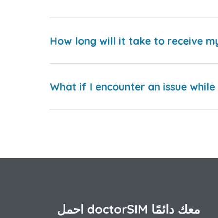
How long will it take to receive m
What if I encounter an issue whil
احمل doctorSIM معك دائمًا