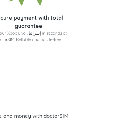
cure payment with total
guarantee
Get your Xbox Live إسرائيل  at
ctorSIM. Reliable and hassle-free
e and money with doctorSIM.