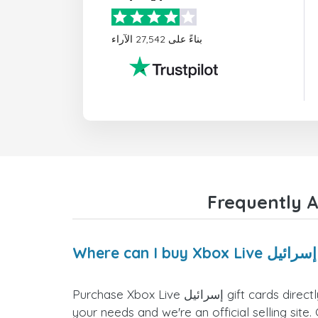
بناءً على 27,542 الآراء
Purchase Xbox Live إسرائيل gift cards directly from the doctorSIM website. We offer a variety of card values for you to select the one that fits
your needs and we're an official selling site.