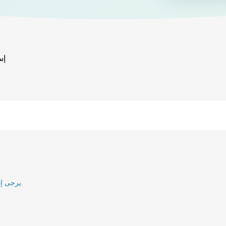
إس
يرجى إدخال بريدك الإلكتروني وسنقوم بإعلامك عند إعادة تنشيطه.