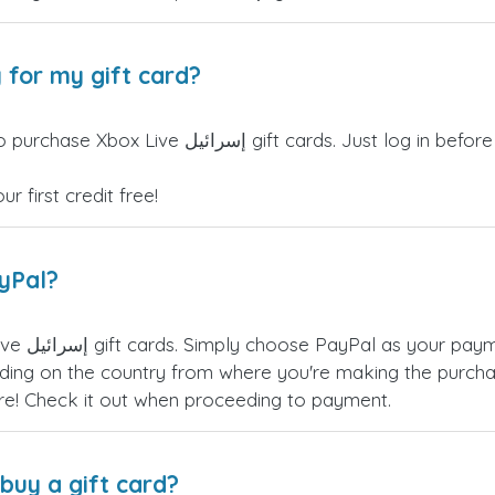
 for my gift card?
torSIM credits can be used to purchase Xbox Live
 first credit free!
ayPal?
 Xbox Live
ing on the country from where you're making the purchas
re! Check it out when proceeding to payment.
buy a gift card?