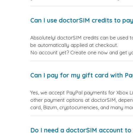
Can I use doctorSIM credits to pay
Absolutely! doc إسرائيل gift cards. Just log in before making your purchase, and the discount will
be automatically applied at checkout.
No account yet? Create one now and get your
Can I pay for my gift card with P
Yes, we accept PayPal payments for إسرائيل gift cards. Simply choose PayPal as your payment option during checkout. You have many
other payment options at doctorSIM, depend
card, Bizum, cryptocurrencies, and many mo
Do I need a doctorSIM account to 