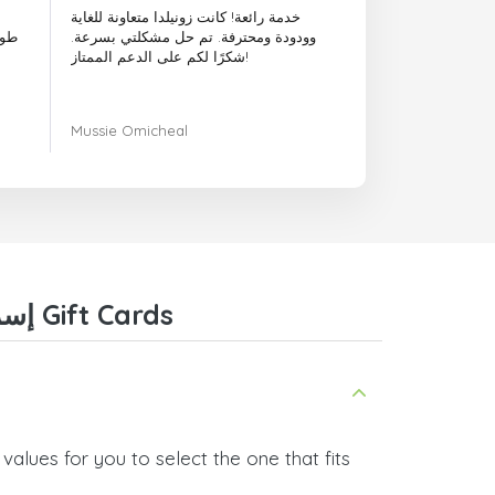
خدمة رائعة! كانت زونيلدا متعاونة للغاية
وودودة ومحترفة. تم حل مشكلتي بسرعة.
طوي
شكرًا لكم على الدعم الممتاز!
Mussie Omicheal
Frequently Asked Questions about Xbox Live إسرائيل Gift Cards