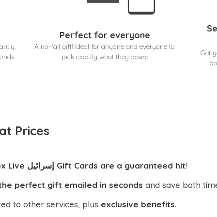
Se
Perfect for everyone
antly,
A no-fail gift! Ideal for anyone and everyone to
in seconds
conds
pick exactly what they desire
do
at Prices
!
Xbox Live إسرائيل Gift Cards are a guaranteed hit
the perfect gift emailed in seconds
and save both tim
ed to other services, plus
exclusive benefits
.