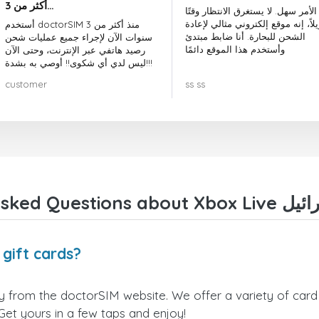
أكثر من 3…
الأمر سهل. لا يستغرق الانتظار وقتًا
لاً، إنه موقع إلكتروني مثالي لإعادة
أستخدم doctorSIM منذ أكثر من 3
الشحن للبحارة. أنا ضابط مبتدئ
سنوات الآن لإجراء جميع عمليات شحن
وأستخدم هذا الموقع دائمًا
رصيد هاتفي عبر الإنترنت، وحتى الآن
ليس لدي أي شكوى!! أوصي به بشدة!!!
customer
ss ss
Where can I buy Xbox Live إسرائيل gift cards?
 Get yours in a few taps and enjoy!