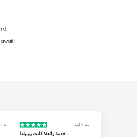
rd.
await!
منذ 9 أيام
منذ 4 أيام
خدمة رائعة! كانت زونيلدا...