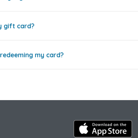
y gift card?
e redeeming my card?