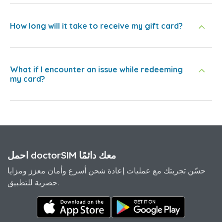
How long will it take to receive my gift card?
What if I encounter an issue while redeeming
my card?
احمل doctorSIM معك دائمًا
حسّن تجربتك مع عمليات إعادة شحن أسرع وأمان معزز ومزايا
حصرية للتطبيق.