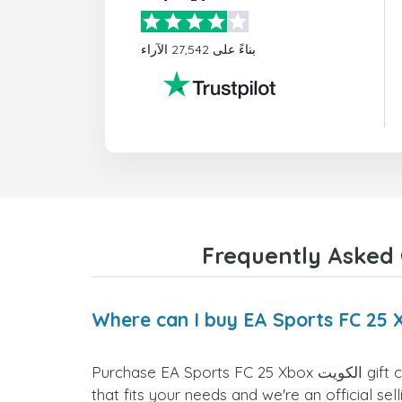
بناءً على 27,542 الآراء
Purchase EA Sports FC 25 Xbox الكويت gift cards directly from the doctorSIM website. We offer a variety of card values for you to select the one
that fits your needs and we're an official sel