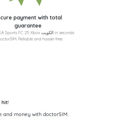
cure payment with total
guarantee
Get your EA Sports FC 25 Xbox الك
doctorSIM. Reliable and hassle-free
!
5 Xbox
e and money with doctorSIM.