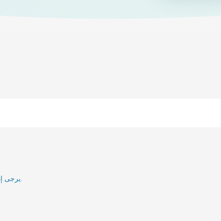
يرجى إدخال بريدك الإلكتروني وسنقوم بإعلامك عند إعادة تنشيطه.