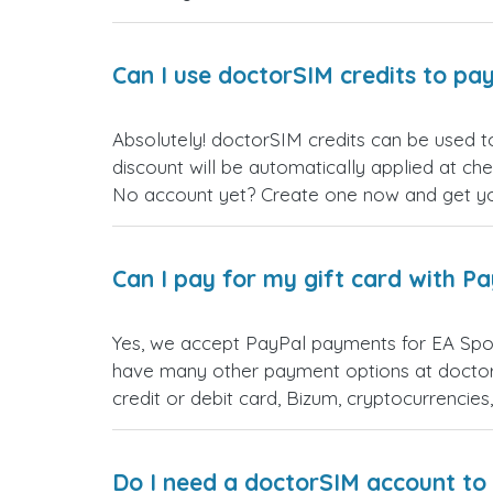
Can I use doctorSIM credits to pay
Absolutely!  الكويت gift cards. Just log in before making your purchase, and the
discount will be automatically applied at ch
No account yet? Create one now and get your
Can I pay for my gift card with P
Yes, we accept PayP الكويت gift cards. Simply choose PayPal as your payment option during checkout. You
have many other payment options at doctor
credit or debit card, Bizum, cryptocurrenci
Do I need a doctorSIM account to 