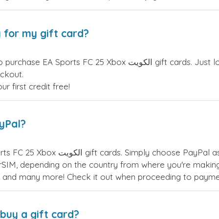
 for my gift card?
doctorSIM credits can be used to purchase EA Sports FC 25 Xbox
eckout.
 first credit free!
ayPal?
al payments for EA Sports FC 25 Xbox
SIM, depending on the country from where you're making
es, and many more! Check it out when proceeding to payme
buy a gift card?