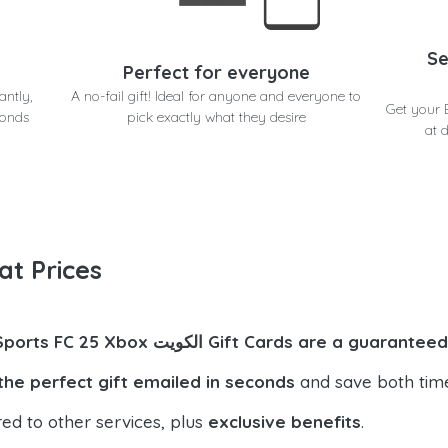
Se
Perfect for everyone
antly,
A no-fail gift! Ideal for anyone and everyone to
ويت in seconds
conds
pick exactly what they desire
at 
at Prices
EA Sports FC 2 الكويت Gift Cards are a guaranteed hit
the perfect gift emailed in seconds
and save both tim
ed to other services, plus
exclusive benefits
.