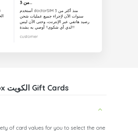
من 3…
ع
أستخدم doctorSIM منذ أكثر من 3
ال
سنوات الآن لإجراء جميع عمليات شحن
رصيد هاتفي عبر الإنترنت، وحتى الآن ليس
لدي أي شكوى!! أوصي به بشدة!!!
customer
Frequently Asked Questions about EA Sports FC 25 Xbox الكويت Gift Cards