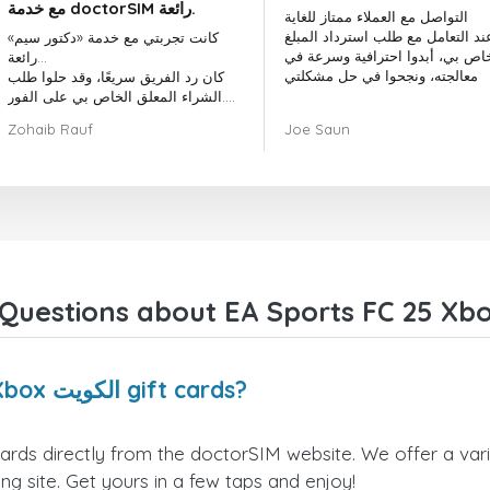
مع خدمة doctorSIM رائعة.
التواصل مع العملاء ممتاز للغاية
ند التعامل مع طلب استرداد المبلغ
كانت تجربتي مع خدمة «دكتور سيم»
خاص بي، أبدوا احترافية وسرعة في
رائعة...
معالجته، ونجحوا في حل مشكلتي
كان رد الفريق سريعًا، وقد حلوا طلب
الشراء المعلق الخاص بي على الفور.
بشكل عام، كان اختيار «دكتور سيم»
Zohaib Rauf
Joe Saun
قرارًا رائعًا.
شكرًا لكم!
Where can I buy EA Sports FC 25 Xbox الكويت gift cards?
ling site. Get yours in a few taps and enjoy!