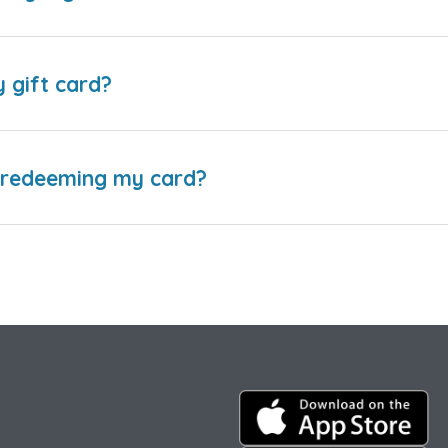
y gift card?
e redeeming my card?