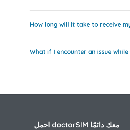
How long will it take to receive m
What if I encounter an issue whil
احمل doctorSIM معك دائمًا