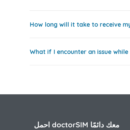
How long will it take to receive m
What if I encounter an issue whil
احمل doctorSIM معك دائمًا