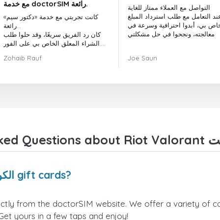
مع خدمة doctorSIM رائعة.
التواصل مع العملاء ممتاز للغاية
ند التعامل مع طلب استرداد المبلغ
كانت تجربتي مع خدمة «دكتور سيم»
خاص بي، أبدوا احترافية وسرعة في
رائعة...
معالجته، ونجحوا في حل مشكلتي
كان رد الفريق سريعًا، وقد حلوا طلب
الشراء المعلق الخاص بي على الفور.
بشكل عام، كان اختيار «دكتور سيم»
Zohaib Rauf
Joe Saun
قرارًا رائعًا.
شكرًا لكم!
Where can I buy Riot Valorant الكويت gift cards?
 Get yours in a few taps and enjoy!