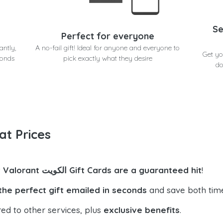
Se
Perfect for everyone
antly,
A no-fail gift! Ideal for anyone and everyone to
in seconds a
conds
pick exactly what they desire
do
at Prices
!
Riot Valorant الكويت Gift Cards are a guaranteed hit
the perfect gift emailed in seconds
and save both tim
ed to other services, plus
exclusive benefits
.