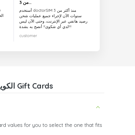
من 3…
ع
أستخدم doctorSIM منذ أكثر من 3
ال
سنوات الآن لإجراء جميع عمليات شحن
رصيد هاتفي عبر الإنترنت، وحتى الآن ليس
لدي أي شكوى!! أنصح به بشدة!!!
customer
Frequently Asked Questions about Riot Valorant الكويت Gift Cards