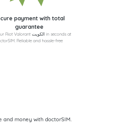
cure payment with total
guarantee
Get your Riot Valorant الكويت t
ctorSIM. Reliable and hassle-free
e and money with doctorSIM.