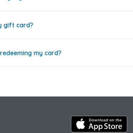
y gift card?
e redeeming my card?