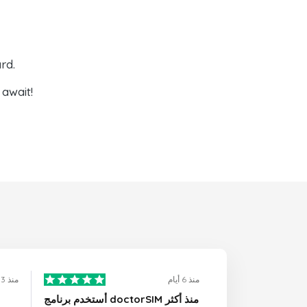
rd.
await!
منذ 6 أيام
منذ 3 أيام
أستخدم برنامج doctorSIM منذ أكثر