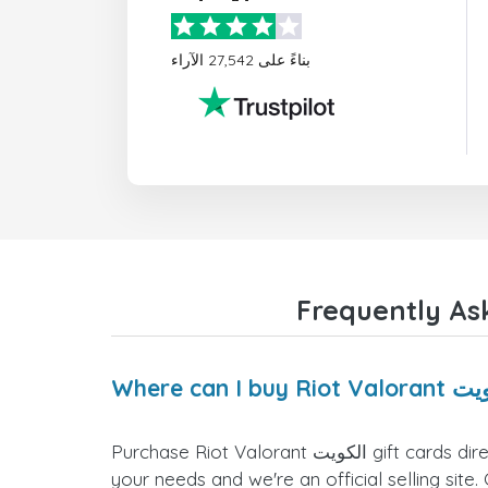
بناءً على 27,542 الآراء
Purchase Riot Valorant الكويت gift cards directly from the doctorSIM website. We offer a variety of card values for you to select the one that fits
your needs and we're an official selling site.