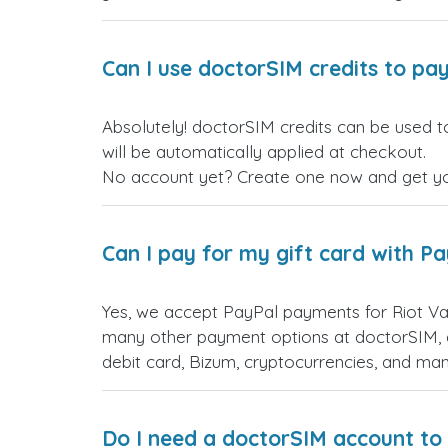
Can I use doctorSIM credits to pay
Absolutely! doc الكويت gift cards. Just log in before making your purchase, and the discount
will be automatically applied at checkout.
No account yet? Create one now and get your
Can I pay for my gift card with P
Yes, we accept PayPal payments الكويت gift cards. Simply choose PayPal as your payment option during checkout. You have
many other payment options at doctorSIM, d
debit card, Bizum, cryptocurrencies, and m
Do I need a doctorSIM account to 