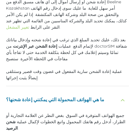
إعادة شحن أو إرسال أموال إلى أي هاتف مسبق الدفع من Beeline
Kazakhstan أمر سهل للغاية. ما عليك سوى إدخال رقم الهاتف
والتحقق من صحة البلد وشركة الهاتف المكتشفة. إذا لم يكن الأمر
كذلك، يمكنك تحديد البلد والشركة المناسبين من القائمة التي تظهر عند
.
النقر على الرابط
تغيير المشغل
بعد ذلك، عليك تحديد المبلغ الذي ترغب في إعادة شحنه وإدخال بياناتك
لإتمام الدفع. عمليات
إعادة الشحن عبر الإنترنت
من doctorSIM شفافة
تمامًا وسيتم إعلامك في كل لحظة بتكلفة الخدمة حتى لا تفاجأ بأي
مفاجآت في اللحظة الأخيرة. ستصبح
عملية إعادة الشحن سارية المفعول في غضون وقت قصير وستتلقى
إيصالًا يثبت إجرائها.
ما هي الهواتف المحمولة التي يمكنني إعادة شحنها؟
جميع الهواتف المتوفرة في السوق. بغض النظر عن العلامة التجارية أو
الطراز، أدخل رقم هاتفك المحمول واتبع الخطوات لإكمال عملية
شحن
.
الرصيد